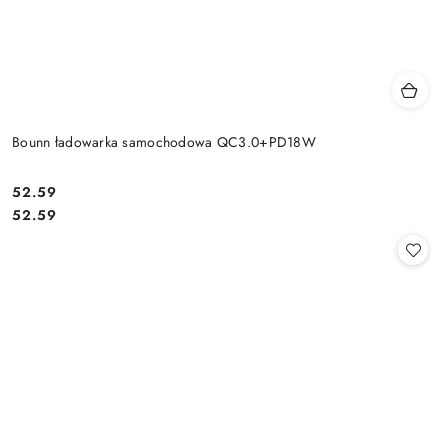
Bounn ładowarka samochodowa QC3.0+PD18W
Cena:
52.59
Cena:
52.59