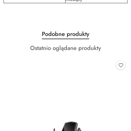
Produkty
Podobne produkty
Pomiń karuzelę produktów
o
Produkty
Ostatnio oglądane produkty
statusie:
o
statusie: