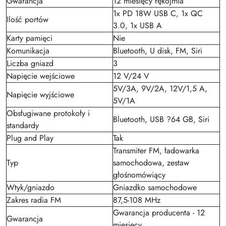
Gwarancja
12 miesięcy rękojmia
1x PD 18W USB C, 1x QC
Ilość portów
3.0, 1x USB A
Karty pamięci
Nie
Komunikacja
Bluetooth, U disk, FM, Siri
Liczba gniazd
3
Napięcie wejściowe
12 V/24 V
5V/3A, 9V/2A, 12V/1,5 A,
Napięcie wyjściowe
5V/1A
Obsługiwane protokoły i
Bluetooth, USB ?64 GB, Siri
standardy
Plug and Play
Tak
Transmiter FM, ładowarka
Typ
samochodowa, zestaw
głośnomówiący
Wtyk/gniazdo
Gniazdko samochodowe
Zakres radia FM
87,5-108 MHz
Gwarancja producenta - 12
Gwarancja
miesięcy