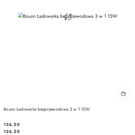
Bounn Ładowarka bezprzewodowa 3 w 1 15W
Cena:
126.20
Cena:
126.20