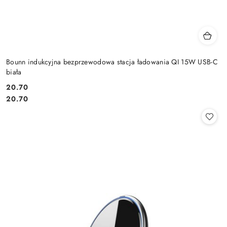
Bounn indukcyjna bezprzewodowa stacja ładowania QI 15W USB-C
biała
Cena:
20.70
Cena:
20.70