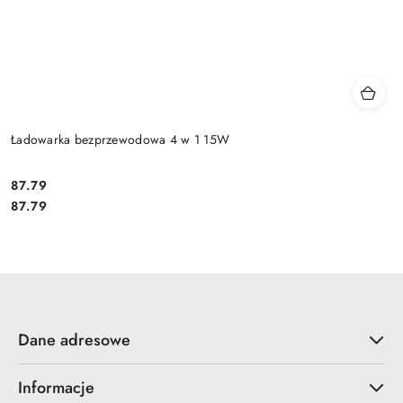
Ładowarka bezprzewodowa 4 w 1 15W
Cena:
87.79
Cena:
87.79
Dane adresowe
Informacje