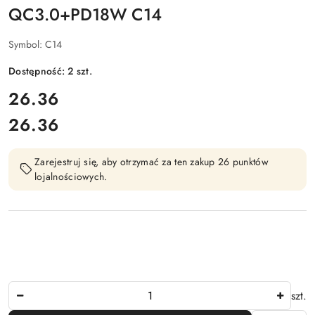
QC3.0+PD18W C14
Symbol:
C14
Dostępność:
2
szt.
cena:
26.36
26.36
Cena:
Zarejestruj się, aby otrzymać za ten zakup 26 punktów
lojalnościowych.
Ilość
szt.