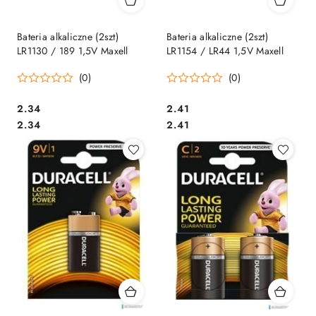
Bateria alkaliczne (2szt)
Bateria alkaliczne (2szt)
LR1130 / 189 1,5V Maxell
LR1154 / LR44 1,5V Maxell
(0)
(0)
Cena:
Cena:
2.34
2.41
Cena:
Cena:
2.34
2.41