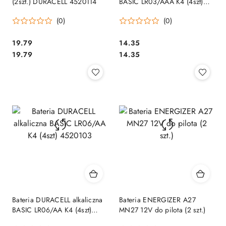
(2szt.) DURACELL 4520114
BASIC LR03/AAA K4 (4szt)
4520104
(0)
(0)
Cena:
Cena:
19.79
14.35
Cena:
Cena:
19.79
14.35
Bateria DURACELL alkaliczna
Bateria ENERGIZER A27
BASIC LR06/AA K4 (4szt)
MN27 12V do pilota (2 szt.)
4520103