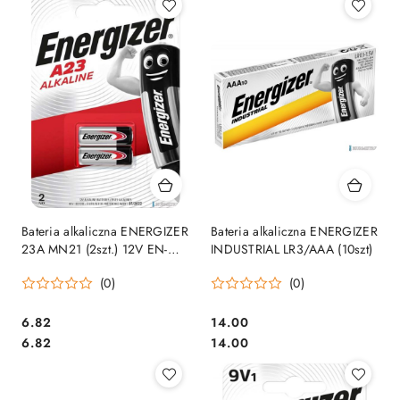
Bateria alkaliczna ENERGIZER
Bateria alkaliczna ENERGIZER
23A MN21 (2szt.) 12V EN-
INDUSTRIAL LR3/AAA (10szt)
083057 m.in. do pilota
(0)
(0)
samochodowego
Cena:
Cena:
6.82
14.00
Cena:
Cena:
6.82
14.00