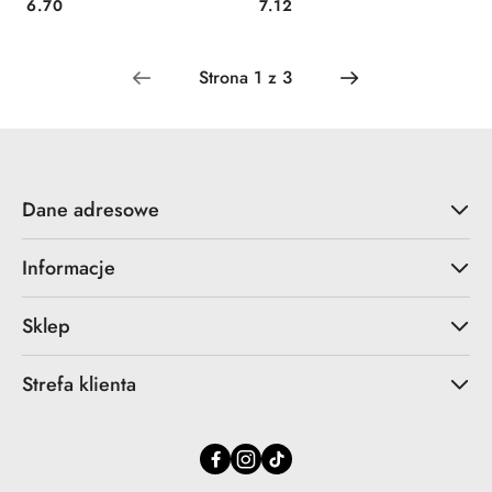
Cena:
Cena:
6.70
7.12
Dane adresowe
Informacje
Sklep
Strefa klienta