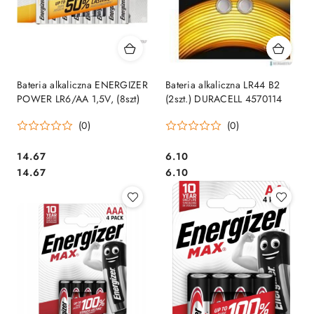
Bateria alkaliczna ENERGIZER
Bateria alkaliczna LR44 B2
POWER LR6/AA 1,5V, (8szt)
(2szt.) DURACELL 4570114
(0)
(0)
Cena:
Cena:
14.67
6.10
Cena:
Cena:
14.67
6.10