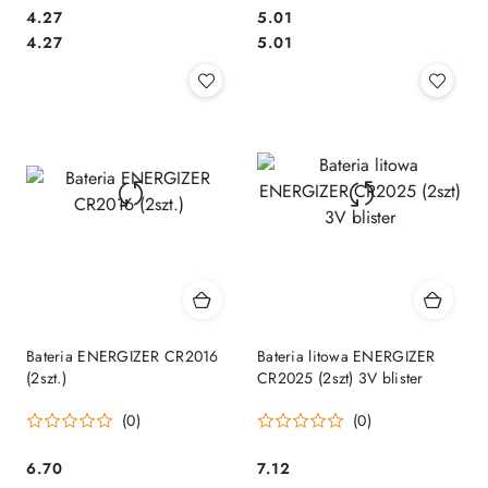
Cena:
Cena:
4.27
5.01
Cena:
Cena:
4.27
5.01
Bateria ENERGIZER CR2016
Bateria litowa ENERGIZER
(2szt.)
CR2025 (2szt) 3V blister
(0)
(0)
Cena:
Cena:
6.70
7.12