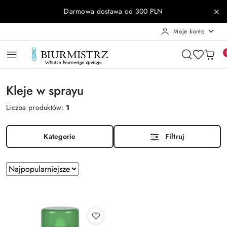
Przejdź do treści głównej
Przejdź do wyszukiwarki
Przejdź do moje konto
Przejdź do menu głównego
Przejdź do stopki
Darmowa dostawa od 300 PLN
Moje konto
Kleje w sprayu
Liczba produktów:
1
Kategorie
Filtruj
Zastosowano
Sortuj
według
sortowanie:
Najpopularniejsze.