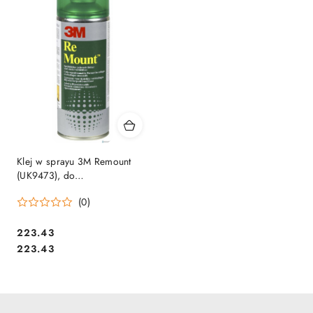
Klej w sprayu 3M Remount
(UK9473), do
repozycjonowania, 400ml
(0)
Cena:
223.43
Cena:
223.43