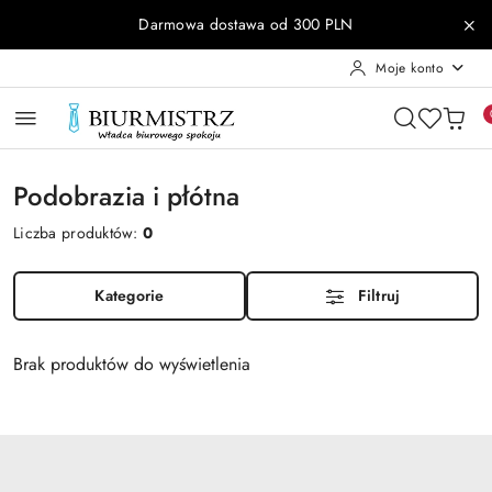
Przejdź do treści głównej
Przejdź do wyszukiwarki
Przejdź do moje konto
Przejdź do menu głównego
Przejdź do stopki
Darmowa dostawa od 300 PLN
Moje konto
Podobrazia i płótna
Liczba produktów:
0
Kategorie
Filtruj
Brak produktów do wyświetlenia