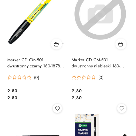
Marker CD CM-501
Marker CD CM-501
dwustronny czarny 160-1878
dwustronny niebieski 160-
GRAND
2273 GRAND
(0)
(0)
Cena:
Cena:
2.83
2.80
Cena:
Cena:
2.83
2.80