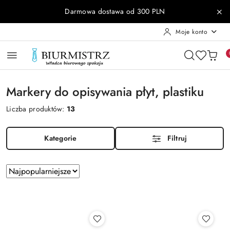
Przejdź do treści głównej
Przejdź do wyszukiwarki
Przejdź do moje konto
Przejdź do menu głównego
Przejdź do stopki
Darmowa dostawa od 300 PLN
Moje konto
Markery do opisywania płyt, plastiku
Liczba produktów:
13
Kategorie
Filtruj
Zastosowano
Sortuj
według
sortowanie:
Najpopularniejsze.