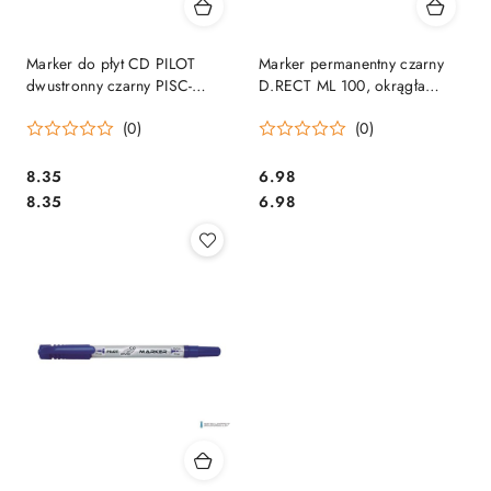
Marker do płyt CD PILOT
Marker permanentny czarny
dwustronny czarny PISC-
D.RECT ML 100, okrągła
TMCD-B
końcówka 009747
(0)
(0)
Cena:
Cena:
8.35
6.98
Cena:
Cena:
8.35
6.98