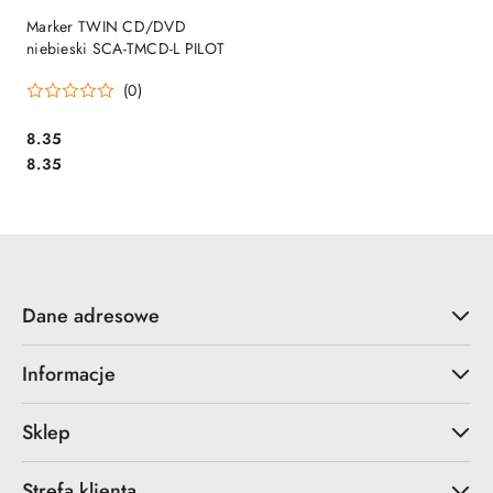
Marker TWIN CD/DVD
niebieski SCA-TMCD-L PILOT
(0)
Cena:
8.35
Cena:
8.35
Dane adresowe
Informacje
Sklep
Strefa klienta