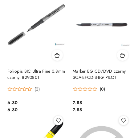
Foliopis BIC Ultra Fine 0.8mm
Marker BG CD/DVD czarny
czarny, 8290801
SCA-EFCD-B-BG PILOT
(0)
(0)
Cena:
Cena:
6.30
7.88
Cena:
Cena:
6.30
7.88