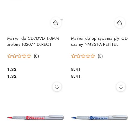
Marker do CD/DVD 1.0MM
Marker do opisywania płyt CD
zielony 102074 D.RECT
czarny NMS51-A PENTEL
(0)
(0)
Cena:
Cena:
1.32
8.41
Cena:
Cena:
1.32
8.41