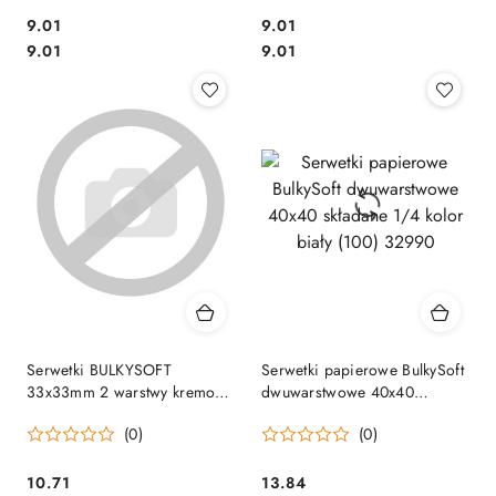
Cena:
Cena:
9.01
9.01
Cena:
Cena:
9.01
9.01
Serwetki BULKYSOFT
Serwetki papierowe BulkySoft
33x33mm 2 warstwy kremowe
dwuwarstwowe 40x40
(100szt) 32160
składane 1/4 kolor biały (100)
(0)
(0)
32990
Cena:
Cena:
10.71
13.84