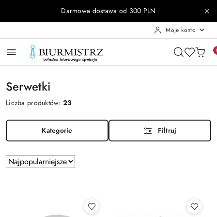
Przejdź do treści głównej
Przejdź do wyszukiwarki
Przejdź do moje konto
Przejdź do menu głównego
Przejdź do stopki
Darmowa dostawa od 300 PLN
Moje konto
Serwetki
Liczba produktów:
23
Kategorie
Filtruj
Zastosowano
Sortuj
według
sortowanie:
Najpopularniejsze.