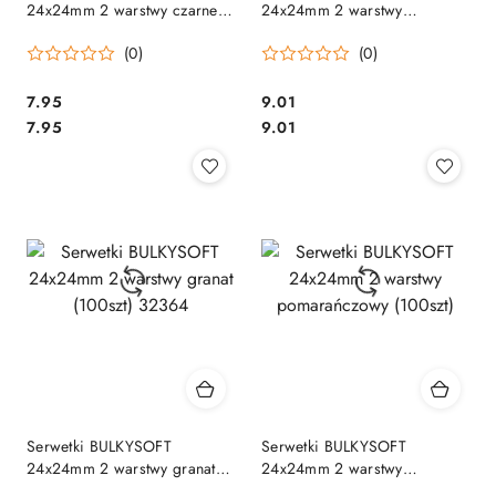
24x24mm 2 warstwy czarne
24x24mm 2 warstwy
(100szt) 32204
czerwony (100szt) 32367
(0)
(0)
Cena:
Cena:
7.95
9.01
Cena:
Cena:
7.95
9.01
Serwetki BULKYSOFT
Serwetki BULKYSOFT
24x24mm 2 warstwy granat
24x24mm 2 warstwy
(100szt) 32364
pomarańczowy (100szt)