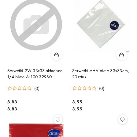
Serwetki 2W 33x33 składane
Serwetki AHA białe 33x33cm,
1/4 białe A"100 32980
20sztuk
BulkySoft
(0)
(0)
Cena:
Cena:
8.83
3.55
Cena:
Cena:
8.83
3.55