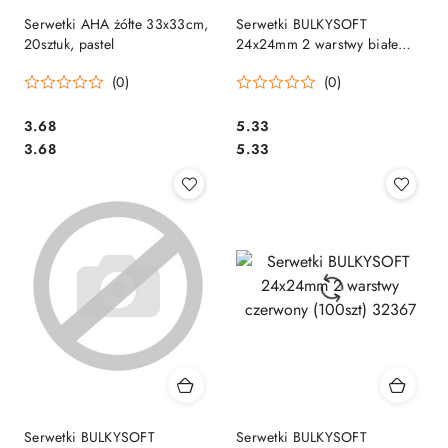
Serwetki AHA żółte 33x33cm,
Serwetki BULKYSOFT
20sztuk, pastel
24x24mm 2 warstwy białe
(100szt) 32196
(0)
(0)
Cena:
Cena:
3.68
5.33
Cena:
Cena:
3.68
5.33
Serwetki BULKYSOFT
Serwetki BULKYSOFT