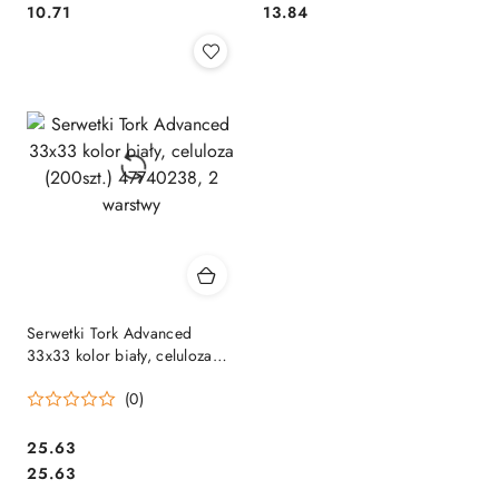
Cena:
Cena:
10.71
13.84
Serwetki Tork Advanced
33x33 kolor biały, celuloza
(200szt.) 47740238, 2
(0)
warstwy
Cena:
25.63
Cena:
25.63