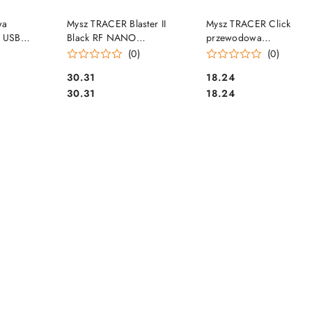
SZYKA
DO KOSZYKA
DO KOSZYKA
wa
Mysz TRACER Blaster II
Mysz TRACER Click
 USB
Black RF NANO
przewodowa
357
TRAMYS44901
TRAMYS44875
)
(0)
(0)
Cena:
Cena:
30.31
18.24
Cena:
Cena:
30.31
18.24