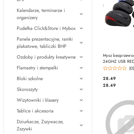
Kalendarze, terminarze i
organizery
Pudełka Click&Store i Mybox
Panele prezentacyjne, ramki
plakatowe, tabliczki BHP
DO KO
Mysz bezprzew
Ozdoby i produkty kreatywne
24GHZ USB RE
ESPERANZA EM
Flamastry i stempelki
(0
czerwona
Bloki szkolne
Cena:
28.49
Cena:
28.49
Skoroszyty
Wizytowniki i klasery
Tablice i akcesoria
Dziurkacze, Zszywacze,
Zszywki