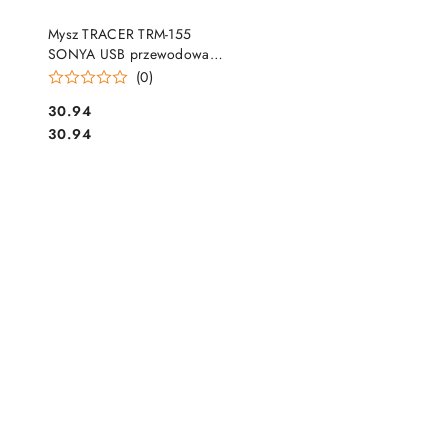
DO KOSZYKA
Mysz TRACER TRM-155
SONYA USB przewodowa
TRAMYS45923
(0)
Cena:
30.94
Cena:
30.94