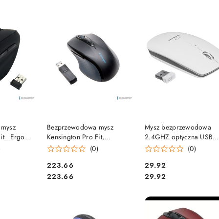
e.
SZYKA
DO KOSZYKA
DO KOSZYKA
 mysz
Bezprzewodowa mysz
Mysz bezprzewodowa
it_ Ergo
Kensington Pro Fit,
2.4GHZ optyczna USB
cznych,
pełnowymiarowa, czarna
SATURN biała EM120W
)
(0)
(0)
WW SALE
K72370EU
ESPERANZA
Cena:
Cena:
223.66
29.92
Cena:
Cena:
223.66
29.92