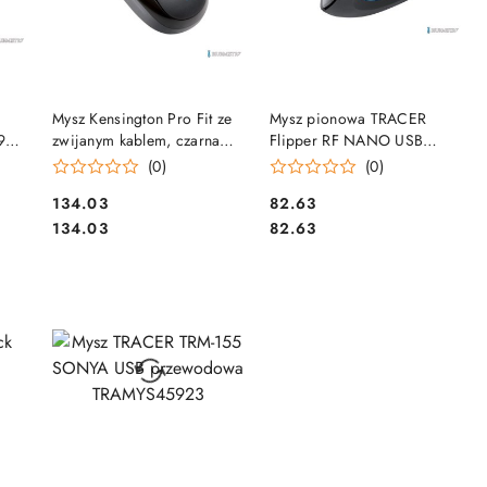
DO KOSZYKA
DO KOSZYKA
Mysz Kensington Pro Fit ze
Mysz pionowa TRACER
90
zwijanym kablem, czarna
Flipper RF NANO USB
K72339EU SALE
bezprzewodowa
(0)
(0)
TRAMYS44214
Cena:
Cena:
134.03
82.63
Cena:
Cena:
134.03
82.63