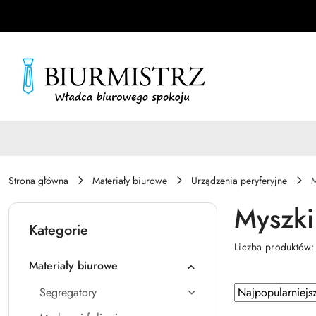
Przejdź do treści głównej
Przejdź do wyszukiwarki
Przejdź do moje konto
Przejdź do menu głównego
Przejdź do stopki
Strona główna
Materiały biurowe
Urządzenia peryferyjne
M
Myszki
Kategorie
Liczba produktów
Materiały biurowe
Zastosowano
Sortuj
Segregatory
według
sortowanie: