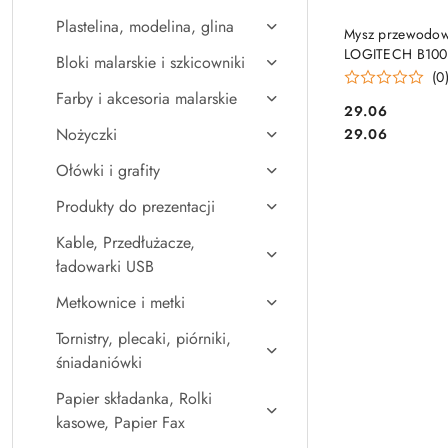
Plastelina, modelina, glina
DO KO
Mysz przewodo
LOGITECH B100
Bloki malarskie i szkicowniki
czarna 910-003
(0
Farby i akcesoria malarskie
Cena:
29.06
Cena:
Nożyczki
29.06
Ołówki i grafity
Produkty do prezentacji
Kable, Przedłużacze,
ładowarki USB
Metkownice i metki
Tornistry, plecaki, piórniki,
śniadaniówki
Papier składanka, Rolki
kasowe, Papier Fax