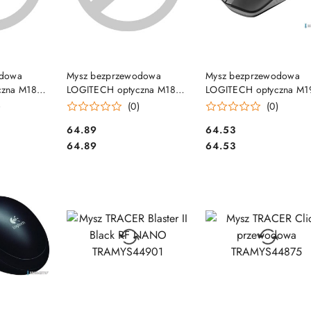
SZYKA
DO KOSZYKA
DO KOSZYKA
odowa
Mysz bezprzewodowa
Mysz bezprzewodowa
czna M185
LOGITECH optyczna M185
LOGITECH optyczna M1
 910-
czarno-szara 910-002238
szara 910-005906
)
(0)
(0)
Cena:
Cena:
64.89
64.53
Cena:
Cena:
64.89
64.53