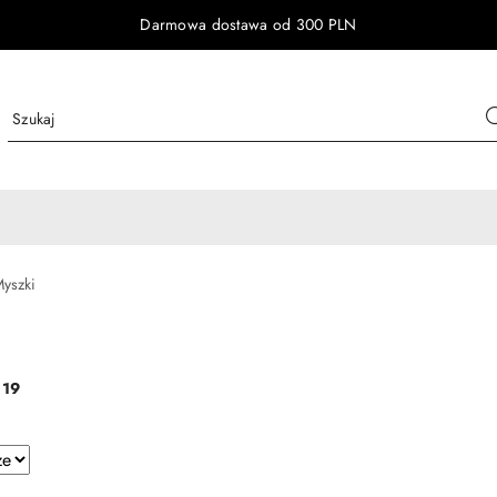
Darmowa dostawa od 300 PLN
yszki
:
19