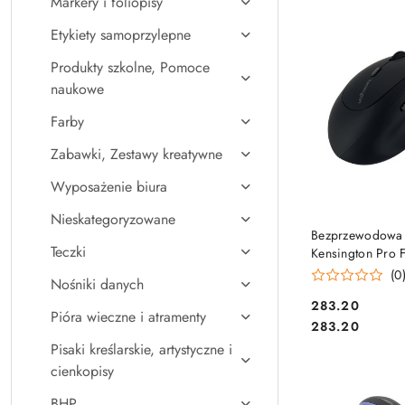
Markery i foliopisy
Najpopularniejsz
Etykiety samoprzylepne
Produkty szkolne, Pomoce
naukowe
Farby
Zabawki, Zestawy kreatywne
Wyposażenie biura
Nieskategoryzowane
DO KO
Bezprzewodowa
Teczki
Kensington Pro F
dla osób leworę
(0
Nośniki danych
czarna K79810
Cena:
283.20
Pióra wieczne i atramenty
Cena:
283.20
Pisaki kreślarskie, artystyczne i
cienkopisy
BHP