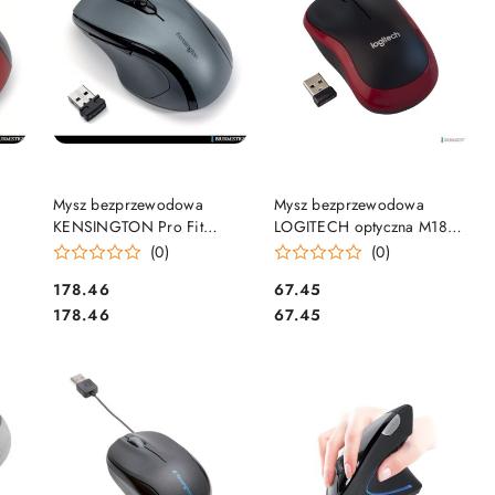
DO KOSZYKA
DO KOSZYKA
Mysz bezprzewodowa
Mysz bezprzewodowa
KENSINGTON Pro Fit
LOGITECH optyczna M185
grafitowa K72423WW
czarno-czerwona 910-
(0)
(0)
002240
Cena:
Cena:
178.46
67.45
Cena:
Cena:
178.46
67.45