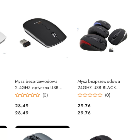
DO KOSZYKA
DO KOSZYKA
Mysz bezprzewodowa
Mysz bezprzewodowa
2.4GHZ optyczna USB
24GHZ USB BLACK
SATURN czarna EM120K
ANTARES ESPERANZA
(0)
(0)
ESPERANZA
EM101K
Cena:
Cena:
28.49
29.76
Cena:
Cena:
28.49
29.76