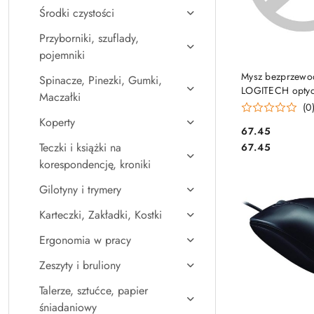
Środki czystości
Przyborniki, szuflady,
pojemniki
DO KO
Mysz bezprzew
Spinacze, Pinezki, Gumki,
LOGITECH opty
Maczałki
czarno-niebieska
(0
002239
Koperty
Cena:
67.45
Cena:
Teczki i książki na
67.45
korespondencję, kroniki
Gilotyny i trymery
Karteczki, Zakładki, Kostki
Ergonomia w pracy
Zeszyty i bruliony
Talerze, sztućce, papier
śniadaniowy