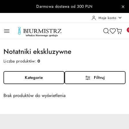
Przejdź do treści głównej
Przejdź do wyszukiwarki
Przejdź do moje konto
Przejdź do menu głównego
Przejdź do stopki
Darmowa dostawa od 300 PLN
Moje konto
Notatniki ekskluzywne
Liczba produktów:
0
Kategorie
Filtruj
Brak produktów do wyświetlenia