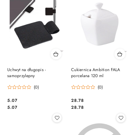
Uchwyt na długopis -
Cukiernica Ambition FALA
samoprzylepny
porcelana 120 ml
(0)
(0)
Cena:
Cena:
5.07
28.78
Cena:
Cena:
5.07
28.78