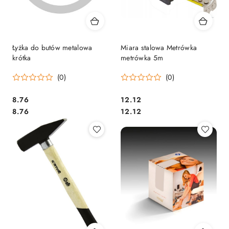
Łyżka do butów metalowa
Miara stalowa Metrówka
krótka
metrówka 5m
(0)
(0)
Cena:
Cena:
8.76
12.12
Cena:
Cena:
8.76
12.12