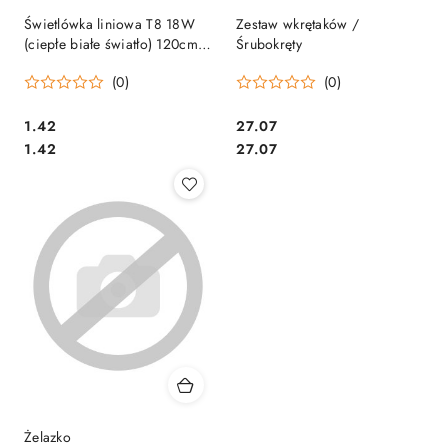
Świetlówka liniowa T8 18W
Zestaw wkrętaków /
(ciepłe białe światło) 120cm
Śrubokręty
SALE
(0)
(0)
Cena:
Cena:
1.42
27.07
Cena:
Cena:
1.42
27.07
Żelazko