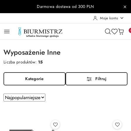
Przejdź do treści głównej
Przejdź do wyszukiwarki
Przejdź do moje konto
Przejdź do menu głównego
Przejdź do stopki
Darmowa dostawa od 300 PLN
Moje konto
Wyposażenie Inne
Liczba produktów:
15
Kategorie
Filtruj
Zastosowano
Sortuj
według
sortowanie:
Najpopularniejsze.