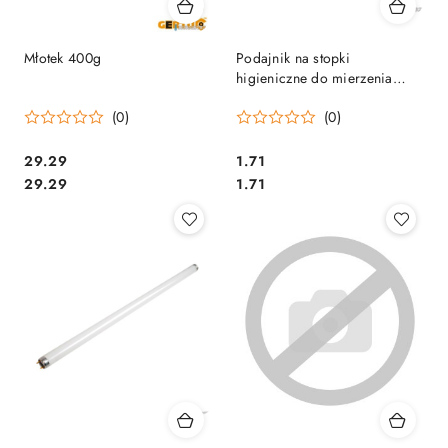
Młotek 400g
Podajnik na stopki
higieniczne do mierzenia
obuwia
(0)
(0)
Cena:
Cena:
29.29
1.71
Cena:
Cena:
29.29
1.71