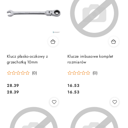
Klucz płasko-oczkowy z
Klucze imbusowe komplet
grzechotką 10mm
rozmiarów
(0)
(0)
Cena:
Cena:
28.39
16.53
Cena:
Cena:
28.39
16.53