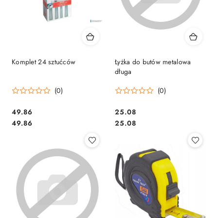
Komplet 24 sztućców
Łyżka do butów metalowa
długa
(0)
(0)
Cena:
Cena:
49.86
25.08
Cena:
Cena:
49.86
25.08