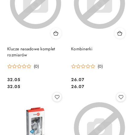
Klucze nasadowe komplet
Kombinerki
rozmiarów
(0)
(0)
Cena:
Cena:
32.05
26.07
Cena:
Cena:
32.05
26.07