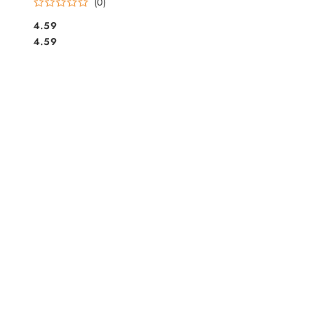
(0)
intensywny
Cena:
4.59
Cena:
4.59