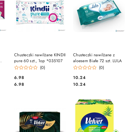
DO KOSZYKA
DO KOSZYKA
Chusteczki nawilżane KINDII
Chusteczki nawilżane z
pure 60 szt., 1op *035107
aloesem Białe 72 szt. LULA
(0)
(0)
Cena:
Cena:
6.98
10.24
Cena:
Cena:
6.98
10.24