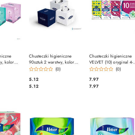
SZYKA
DO KOSZYKA
DO KOSZYKA
niczne
Chusteczki higieniczne
Chusteczki higieniczne
y, kolor
90sztuk 2 warstwy, kolor
VELVET (10) oryginal 4-
kwadrat
biały, celuloza, kwadrat
warstwy białe
)
(0)
(0)
10
BULKYSOFT 68360
Cena:
Cena:
5.12
7.97
Cena:
Cena:
5.12
7.97