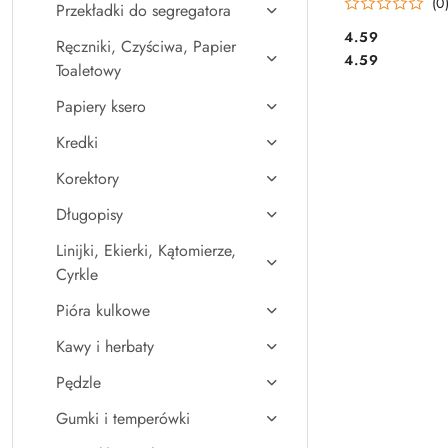
(0
Przekładki do segregatora
Cena:
4.59
Ręczniki, Czyściwa, Papier
Cena:
4.59
Toaletowy
Papiery ksero
Kredki
Korektory
Długopisy
Linijki, Ekierki, Kątomierze,
Cyrkle
Pióra kulkowe
Kawy i herbaty
Pędzle
Gumki i temperówki