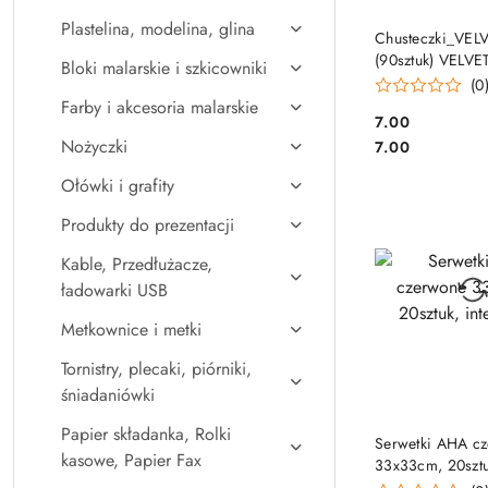
Plastelina, modelina, glina
DO KO
Chusteczki_VEL
(90sztuk) VELV
Bloki malarskie i szkicowniki
(0
Farby i akcesoria malarskie
Cena:
7.00
Cena:
Nożyczki
7.00
Ołówki i grafity
Produkty do prezentacji
Kable, Przedłużacze,
ładowarki USB
Metkownice i metki
Tornistry, plecaki, piórniki,
śniadaniówki
Papier składanka, Rolki
DO KO
Serwetki AHA c
kasowe, Papier Fax
33x33cm, 20sztu
intensywny