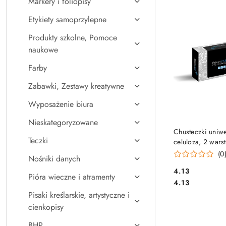
Markery i foliopisy
Najpopularniejsz
Etykiety samoprzylepne
Produkty szkolne, Pomoce
naukowe
Farby
Zabawki, Zestawy kreatywne
Wyposażenie biura
Nieskategoryzowane
DO KO
Chusteczki uniw
Teczki
celuloza, 2 warst
BOX (100sztuk) 
(0
Nośniki danych
PROFESSIONAL 
Cena:
4.13
Pióra wieczne i atramenty
Cena:
4.13
Pisaki kreślarskie, artystyczne i
cienkopisy
BHP