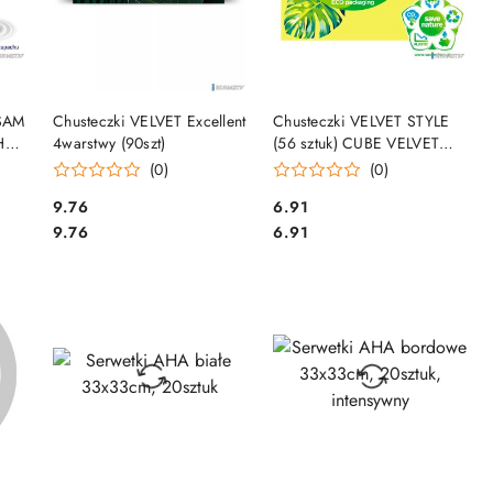
DO KOSZYKA
DO KOSZYKA
LSAM
Chusteczki VELVET Excellent
Chusteczki VELVET STYLE
HU
4warstwy (90szt)
(56 sztuk) CUBE VELVET
61250525
(0)
(0)
Cena:
Cena:
9.76
6.91
Cena:
Cena:
9.76
6.91