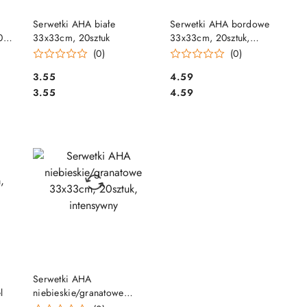
DO KOSZYKA
DO KOSZYKA
Serwetki AHA białe
Serwetki AHA bordowe
0
33x33cm, 20sztuk
33x33cm, 20sztuk,
intensywny
(0)
(0)
Cena:
Cena:
3.55
4.59
Cena:
Cena:
3.55
4.59
DO KOSZYKA
e
Serwetki AHA
l
niebieskie/granatowe
33x33cm, 20sztuk,