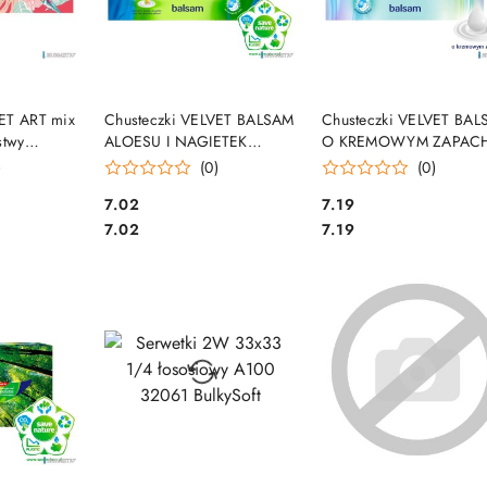
SZYKA
DO KOSZYKA
DO KOSZYKA
ET ART mix
Chusteczki VELVET BALSAM
Chusteczki VELVET BA
stwy
ALOESU I NAGIETEK
O KREMOWYM ZAPAC
(70sztuk) 3 warstwy
(70sztuk) 3 warstwy
)
(0)
(0)
Cena:
Cena:
7.02
7.19
Cena:
Cena:
7.02
7.19