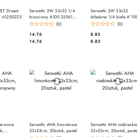
SZYKA
DO KOSZYKA
DO KOSZYKA
VET Dream
Serwetki 2W 33x33 1/4
Serwetki 2W 33x33
ET 61250223
łososiowy A100 32061
składane 1/4 białe A"10
BulkySoft
32980 BulkySoft
)
(0)
(0)
Cena:
Cena:
14.76
8.83
Cena:
Cena:
14.76
8.83
SZYKA
DO KOSZYKA
DO KOSZYKA
zerwone
Serwetki AHA limonkowe
Serwetki AHA niebieski
k,
33x33cm, 20sztuk, pastel
33x33cm, 20sztuk, paste