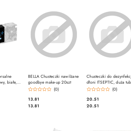
e.
SZYKA
DO KOSZYKA
DO KOSZYKA
ersalne
BELLA Chusteczki nawilżane
Chusteczki do dezynfekc
wy, białe,
goodbye make-up 20szt
dłoni ITSEPTIC, duża tub
VELVET
100szt., ITS-998323
)
(0)
(0)
3100013
Cena:
Cena:
13.81
20.51
Cena:
Cena:
13.81
20.51