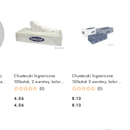
DO KOSZYKA
DO KOSZYKA
ji
Chusteczki higieniczne
Chusteczki higieniczne
a,
100sztuk, 2 warstwy, kolor
150sztuk 2 warstwy, kolor
biały, celuloza, BULKYSOFT
biały, celuloza, BULKYSOFT
(0)
(0)
68100
68350
Cena:
Cena:
4.56
8.13
Cena:
Cena:
4.56
8.13