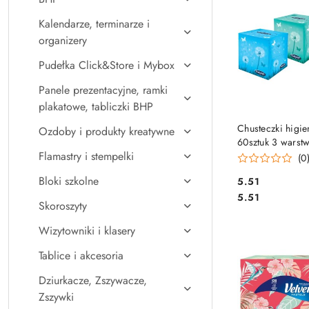
Kalendarze, terminarze i
organizery
Pudełka Click&Store i Mybox
Panele prezentacyjne, ramki
plakatowe, tabliczki BHP
DO KO
Chusteczki higie
Ozdoby i produkty kreatywne
60sztuk 3 warstw
Flamastry i stempelki
biały, celuloza, 
(0
BULKYSOFT 689
Bloki szkolne
Cena:
5.51
Cena:
5.51
Skoroszyty
Wizytowniki i klasery
Tablice i akcesoria
Dziurkacze, Zszywacze,
Zszywki