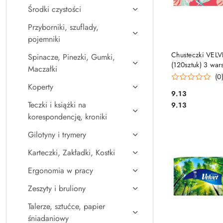
Środki czystości
Przyborniki, szuflady,
pojemniki
DO KO
Chusteczki VELV
Spinacze, Pinezki, Gumki,
(120sztuk) 3 war
Maczałki
VELVET
(0
Koperty
Cena:
9.13
Cena:
Teczki i książki na
9.13
korespondencję, kroniki
Gilotyny i trymery
Karteczki, Zakładki, Kostki
Ergonomia w pracy
Zeszyty i bruliony
Talerze, sztućce, papier
śniadaniowy