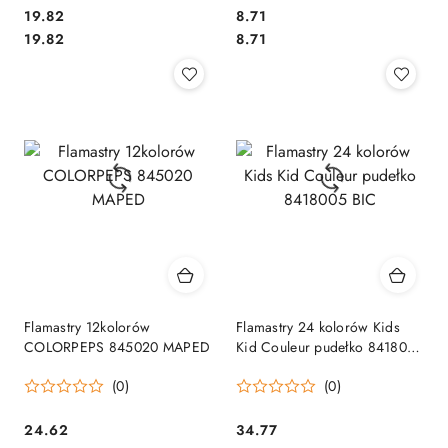
Cena:
Cena:
19.82
8.71
Cena:
Cena:
19.82
8.71
Flamastry 12kolorów
Flamastry 24 kolorów Kids
COLORPEPS 845020 MAPED
Kid Couleur pudełko 8418005
BIC
(0)
(0)
Cena:
Cena:
24.62
34.77