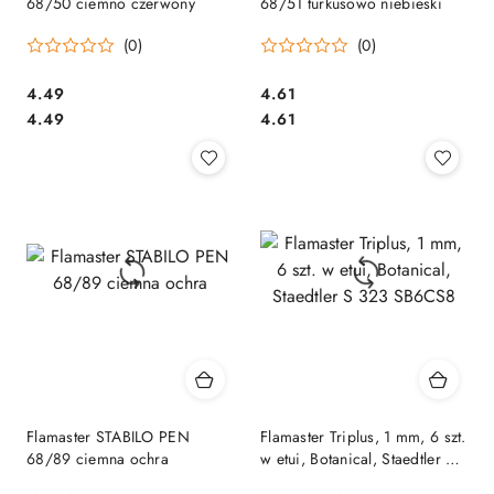
68/50 ciemno czerwony
68/51 turkusowo niebieski
(0)
(0)
Cena:
Cena:
4.49
4.61
Cena:
Cena:
4.49
4.61
Flamaster STABILO PEN
Flamaster Triplus, 1 mm, 6 szt.
68/89 ciemna ochra
w etui, Botanical, Staedtler S
323 SB6CS8