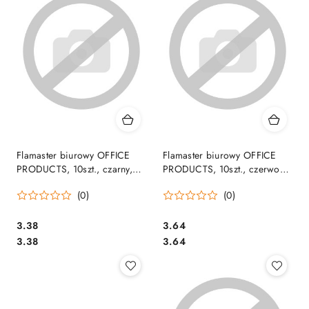
Flamaster biurowy OFFICE
Flamaster biurowy OFFICE
PRODUCTS, 10szt., czarny,
PRODUCTS, 10szt., czerwony,
17261112-05
17261112-04
(0)
(0)
Cena:
Cena:
3.38
3.64
Cena:
Cena:
3.38
3.64