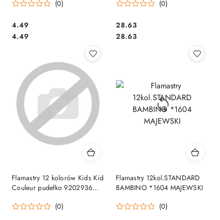
(0)
(0)
Cena:
Cena:
4.49
28.63
Cena:
Cena:
4.49
28.63
Flamastry 12 kolorów Kids Kid
Flamastry 12kol.STANDARD
Couleur pudełko 9202936
BAMBINO *1604 MAJEWSKI
BIC
(0)
(0)