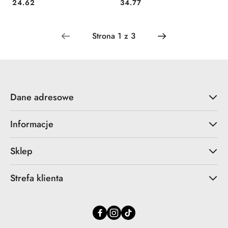
Cena:
Cena:
24.62
34.77
Dane adresowe
Informacje
Sklep
Strefa klienta