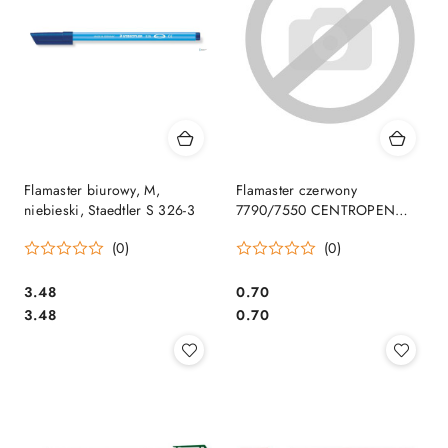
Flamaster biurowy, M,
Flamaster czerwony
niebieski, Staedtler S 326-3
7790/7550 CENTROPEN
SALE
(0)
(0)
Cena:
Cena:
3.48
0.70
Cena:
Cena:
3.48
0.70