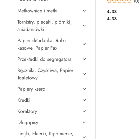
(0
Metkownice i metki
Cena:
4.38
Cena:
4.38
Tornistry, plecaki, piórniki,
śniadaniówki
Papier składanka, Rolki
kasowe, Papier Fax
Przekładki do segregatora
Ręczniki, Czyściwa, Papier
Toaletowy
Papiery ksero
Kredki
Korektory
Długopisy
Linijki, Ekierki, Kątomierze,