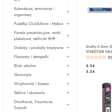
Kalendarze, terminarze i
organizery
Pudełka Click&Store i Mybox
Panele prezentacyjne, ramki
plakatowe, tabliczki BHP
DO KO
Grafity 0.5mm 
Ozdoby i produkty kreatywne
STAEDTLER SAL
Flamastry i stempelki
(0
Bloki szkolne
Cena:
5.24
Cena:
5.24
Skoroszyty
Wizytowniki i klasery
Tablice i akcesoria
Dziurkacze, Zszywacze,
Zszywki