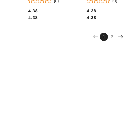
)
(0)
(0)
Cena:
Cena:
4.38
4.38
Cena:
Cena:
4.38
4.38
1
2