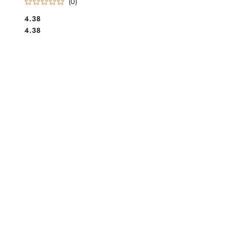
(0)
Cena:
4.38
Cena:
4.38