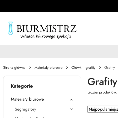
Przejdź do treści głównej
Przejdź do wyszukiwarki
Przejdź do moje konto
Przejdź do menu głównego
Przejdź do stopki
Strona główna
Materiały biurowe
Ołówki i grafity
Grafity
Grafity
Kategorie
Liczba produktów
Materiały biurowe
Zastosowano
Sortuj
Segregatory
według
sortowanie: