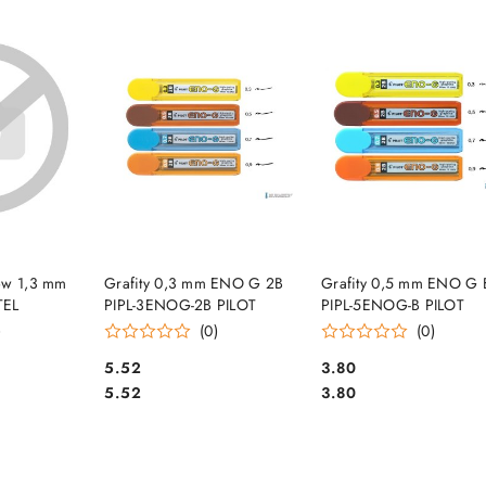
e.
SZYKA
DO KOSZYKA
DO KOSZYKA
ów 1,3 mm
Grafity 0,3 mm ENO G 2B
Grafity 0,5 mm ENO G 
TEL
PIPL-3ENOG-2B PILOT
PIPL-5ENOG-B PILOT
)
(0)
(0)
Cena:
Cena:
5.52
3.80
Cena:
Cena:
5.52
3.80