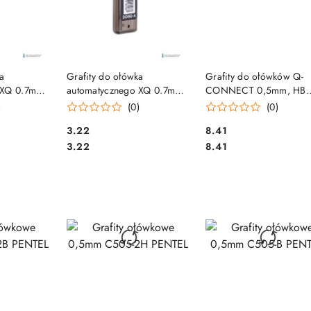
SZYKA
DO KOSZYKA
DO KOSZYKA
ka
Grafity do ołówka
Grafity do ołówków Q-
 XQ 0.7mm
automatycznego XQ 0.7mm
CONNECT 0,5mm, HB
5266
HB DONG-A
KF01547
)
(0)
(0)
Cena:
Cena:
3.22
8.41
Cena:
Cena:
3.22
8.41