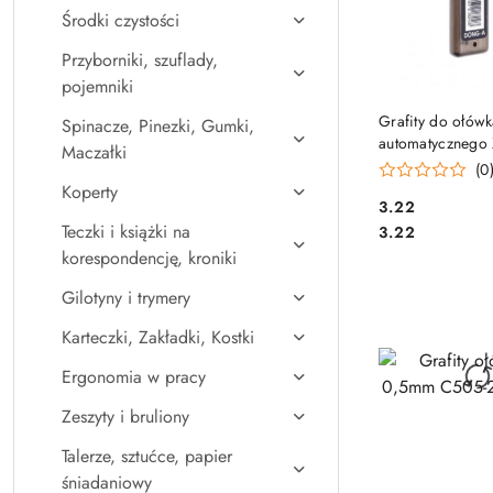
Środki czystości
Przyborniki, szuflady,
pojemniki
DO KO
Grafity do ołów
Spinacze, Pinezki, Gumki,
automatycznego
Maczałki
2B DONG-A TT
(0
Koperty
Cena:
3.22
Cena:
Teczki i książki na
3.22
korespondencję, kroniki
Gilotyny i trymery
Karteczki, Zakładki, Kostki
Ergonomia w pracy
Zeszyty i bruliony
Talerze, sztućce, papier
śniadaniowy