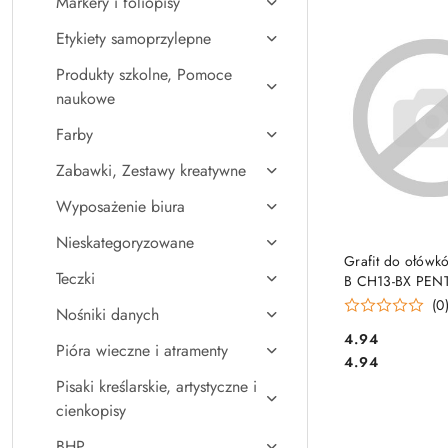
Markery i foliopisy
Najpopularniejsz
Etykiety samoprzylepne
Produkty szkolne, Pomoce
naukowe
Farby
Zabawki, Zestawy kreatywne
Wyposażenie biura
Nieskategoryzowane
DO KO
Grafit do ołówk
Teczki
B CH13-BX PEN
(0
Nośniki danych
Cena:
4.94
Pióra wieczne i atramenty
Cena:
4.94
Pisaki kreślarskie, artystyczne i
cienkopisy
BHP