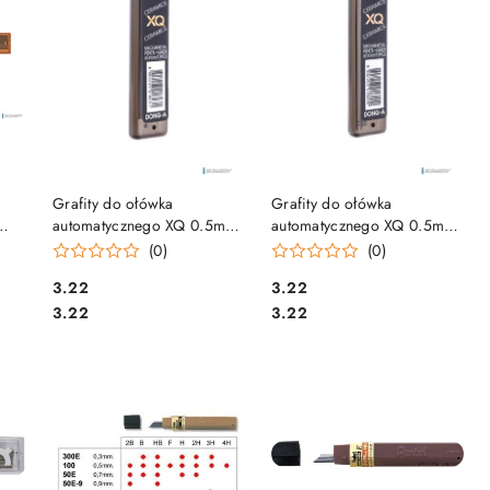
DO KOSZYKA
DO KOSZYKA
Grafity do ołówka
Grafity do ołówka
automatycznego XQ 0.5mm
automatycznego XQ 0.5mm
2B DONG-A
B DONG-A
(0)
(0)
Cena:
Cena:
3.22
3.22
Cena:
Cena:
3.22
3.22