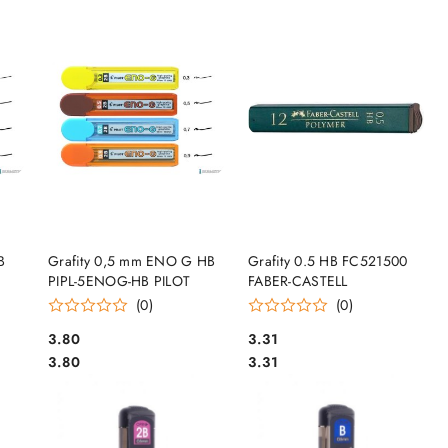
DO KOSZYKA
DO KOSZYKA
B
Grafity 0,5 mm ENO G HB
Grafity 0.5 HB FC521500
PIPL-5ENOG-HB PILOT
FABER-CASTELL
(0)
(0)
Cena:
Cena:
3.80
3.31
Cena:
Cena:
3.80
3.31