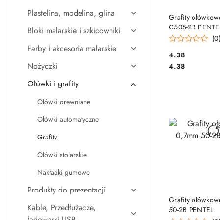
Plastelina, modelina, glina
DO KO
Grafity ołówko
C505-2B PENTE
Bloki malarskie i szkicowniki
(0
Farby i akcesoria malarskie
Cena:
4.38
Cena:
Nożyczki
4.38
Ołówki i grafity
Ołówki drewniane
Ołówki automatyczne
Grafity
Ołówki stolarskie
Nakładki gumowe
Produkty do prezentacji
DO KO
Grafity ołówko
Kable, Przedłużacze,
50-2B PENTEL
ładowarki USB