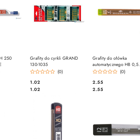
SZYKA
DO KOSZYKA
DO KOSZYKA
2H 250
Grafity do cyrkli GRAND
Grafity do ołówka
E
130-1035
automatycznego HB 0,5
PPL-5-HB PILOT
)
(0)
(0)
Cena:
Cena:
1.02
2.55
Cena:
Cena:
1.02
2.55