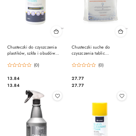
Chusteczki do czyszczenia
Chusteczki suche do
plastików, szkła i obudów
czyszczenia tablic
PLATINET PFS5855 100szt
suchościeralnych
(0)
(0)
magnetycznych 50szt. CHS50
MEMOBOARDS
Cena:
Cena:
13.84
27.77
Cena:
Cena:
13.84
27.77