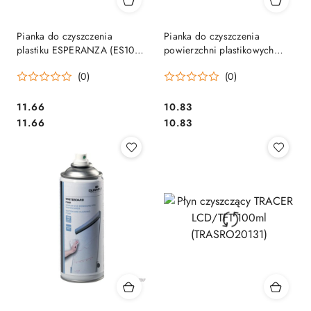
Pianka do czyszczenia
Pianka do czyszczenia
plastiku ESPERANZA (ES104)
powierzchni plastikowych
400ml
400ml Platinet PFS5120
(0)
(0)
Cena:
Cena:
11.66
10.83
Cena:
Cena:
11.66
10.83