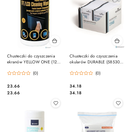
Chusteczki do czyszczenia
Chusteczki do czyszczenia
ekranów YELLOW ONE (125-
okularów DURABLE (585302)
1034) 100szt duża tuba
100szt (50x2szt)
(0)
(0)
Cena:
Cena:
23.66
34.18
Cena:
Cena:
23.66
34.18