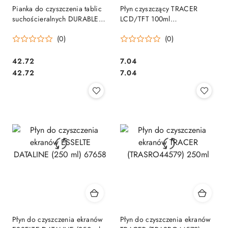
Pianka do czyszczenia tablic
Płyn czyszczący TRACER
suchościeralnych DURABLE
LCD/TFT 100ml
5756-02
(TRASRO20131)
(0)
(0)
Cena:
Cena:
42.72
7.04
Cena:
Cena:
42.72
7.04
Płyn do czyszczenia ekranów
Płyn do czyszczenia ekranów