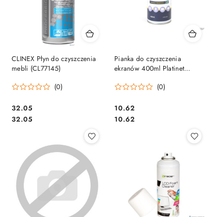
CLINEX Płyn do czyszczenia
Pianka do czyszczenia
mebli (CL77145)
ekranów 400ml Platinet
PFS5110
(0)
(0)
Cena:
Cena:
32.05
10.62
Cena:
Cena:
32.05
10.62