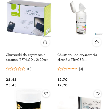
Chusteczki do czyszczenia
Chusteczki do czyszczenia
ekranów TFT/LCD , 2x20szt.,
ekranów TRACER
typu Q-CONNECT KF32148A
(TRASRO20130) 100szt
(0)
(0)
Cena:
Cena:
25.45
12.70
Cena:
Cena:
25.45
12.70