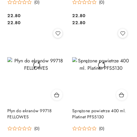
(0)
(0)
Cena:
Cena:
22.80
22.80
Cena:
Cena:
22.80
22.80
Płyn do ekranów 99718
Sprężone powietrze 400 ml.
FELLOWES
Platinet PFS5130
(0)
(0)