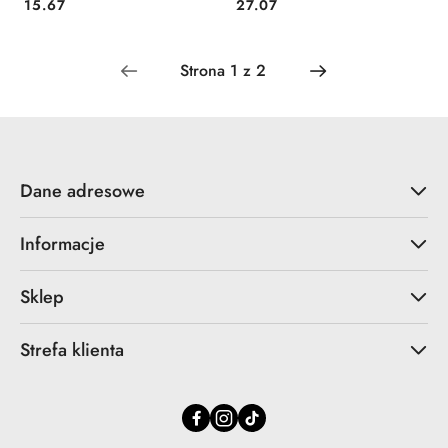
Cena:
Cena:
15.67
27.07
Dane adresowe
Informacje
Sklep
Strefa klienta