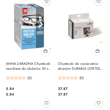
ANNA ZARADNA Chusteczki
Chusteczki do czyszczenia
nawilżane do okularów 30 szt.
ekranów DURABLE (578702)
PS-0507
50szt
(0)
(0)
Cena:
Cena:
5.84
37.87
Cena:
Cena:
5.84
37.87