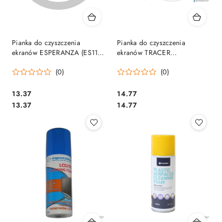
Pianka do czyszczenia
Pianka do czyszczenia
ekranów ESPERANZA (ES119)
ekranów TRACER
400ml
(TRASRO42097) 400ml
(0)
(0)
Cena:
Cena:
13.37
14.77
Cena:
Cena:
13.37
14.77