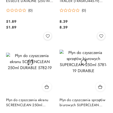
ESSELTE DATALINE (250 ml)
TRACER (TRASRO44579)
67658
250ml
(0)
(0)
Cena:
Cena:
51.89
8.39
Cena:
Cena:
51.89
8.39
Płyn do czyszczenia ekranu
Płyn do czyszczenia sprzętów
SCREENCLEAN 250ml
biurowych SUPERCLEAN
DURABLE 5782-19
250ml 5781-19 DURABLE