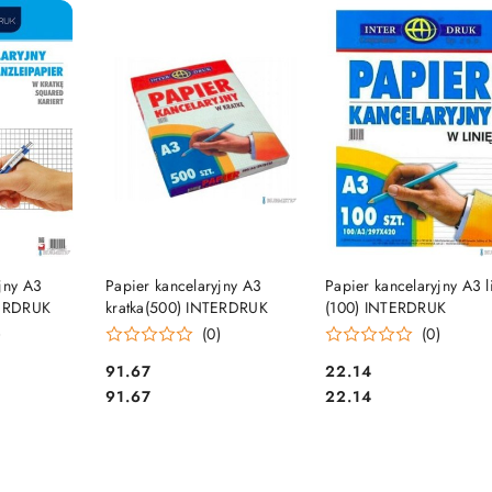
e.
SZYKA
DO KOSZYKA
DO KOSZYKA
jny A3
Papier kancelaryjny A3
Papier kancelaryjny A3 l
TERDRUK
kratka(500) INTERDRUK
(100) INTERDRUK
)
(0)
(0)
Cena:
Cena:
91.67
22.14
Cena:
Cena:
91.67
22.14