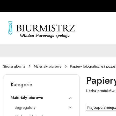
Przejdź do treści głównej
Przejdź do wyszukiwarki
Przejdź do moje konto
Przejdź do menu głównego
Przejdź do stopki
Strona główna
Materiały biurowe
Papiery fotograficzne i pozos
Papier
Kategorie
Liczba produktów
Materiały biurowe
Zastosowano
Sortuj
Segregatory
według
sortowanie: