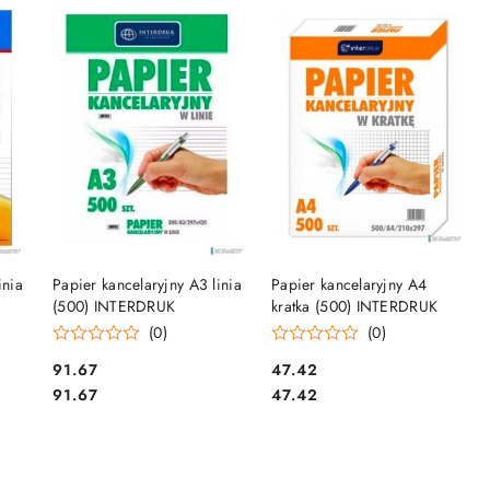
DO KOSZYKA
DO KOSZYKA
inia
Papier kancelaryjny A3 linia
Papier kancelaryjny A4
(500) INTERDRUK
kratka (500) INTERDRUK
(0)
(0)
Cena:
Cena:
91.67
47.42
Cena:
Cena:
91.67
47.42