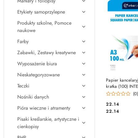
Markery i foliopisy
Najpopularniejsz
Etykiety samoprzylepne
Produkty szkolne, Pomoce
naukowe
Farby
Zabawki, Zestawy kreatywne
Wyposażenie biura
Nieskategoryzowane
DO KO
Papier kancelary
Teczki
kratka (100) IN
(0
Nośniki danych
Cena:
22.14
Pióra wieczne i atramenty
Cena:
22.14
Pisaki kreślarskie, artystyczne i
cienkopisy
BHP