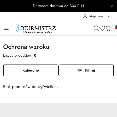
Przejdź do treści głównej
Przejdź do wyszukiwarki
Przejdź do moje konto
Przejdź do menu głównego
Przejdź do stopki
Darmowa dostawa od 300 PLN
Moje konto
Ochrona wzroku
Liczba produktów:
0
Kategorie
Filtruj
Brak produktów do wyświetlenia