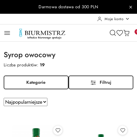
Przejdź do treści głównej
Przejdź do wyszukiwarki
Przejdź do moje konto
Przejdź do menu głównego
Przejdź do stopki
Darmowa dostawa od 300 PLN
Moje konto
Syrop owocowy
Liczba produktów:
19
Kategorie
Filtruj
Zastosowano
Sortuj
według
sortowanie:
Najpopularniejsze.