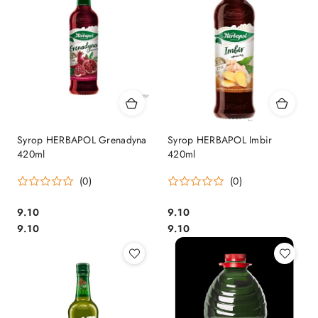
Syrop HERBAPOL Grenadyna
Syrop HERBAPOL Imbir
420ml
420ml
(0)
(0)
Cena:
Cena:
9.10
9.10
Cena:
Cena:
9.10
9.10