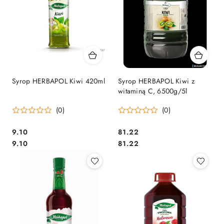
Syrop HERBAPOL Kiwi 420ml
Syrop HERBAPOL Kiwi z
witaminą C, 6500g/5l
(0)
(0)
Cena:
Cena:
9.10
81.22
Cena:
Cena:
9.10
81.22