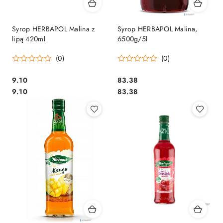
Syrop HERBAPOL Malina z
Syrop HERBAPOL Malina,
lipą 420ml
6500g/5l
(0)
(0)
Cena:
Cena:
9.10
83.38
Cena:
Cena:
9.10
83.38