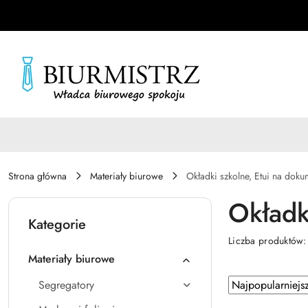
Przejdź do treści głównej
Przejdź do wyszukiwarki
Przejdź do moje konto
Przejdź do menu głównego
Przejdź do stopki
Strona główna
Materiały biurowe
Okładki szkolne, Etui na doku
Okładk
Kategorie
Liczba produktów
Materiały biurowe
Zastosowano
Sortuj
Segregatory
według
sortowanie: