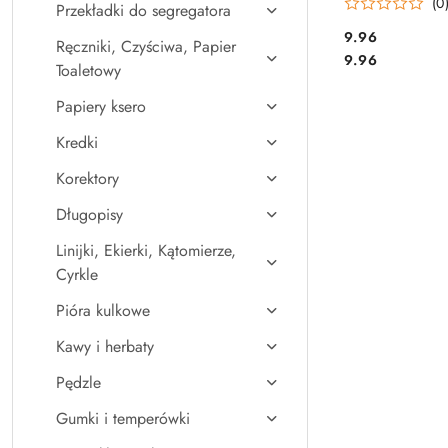
(0
Przekładki do segregatora
Cena:
9.96
Ręczniki, Czyściwa, Papier
Cena:
9.96
Toaletowy
Papiery ksero
Kredki
Korektory
Długopisy
Linijki, Ekierki, Kątomierze,
Cyrkle
Pióra kulkowe
Kawy i herbaty
Pędzle
Gumki i temperówki