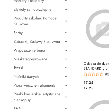
Markery i foliopisy
Najpopularniejsz
Etykiety samoprzylepne
Produkty szkolne, Pomoce
naukowe
Farby
Zabawki, Zestawy kreatywne
Wyposażenie biura
Nieskategoryzowane
DO KO
Okładka do dyp
Teczki
STANDARD gran
ARGO
(0
Nośniki danych
Cena:
17.25
Pióra wieczne i atramenty
Cena:
17.25
Pisaki kreślarskie, artystyczne i
cienkopisy
BHP