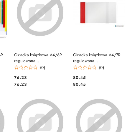
DO KOSZYKA
DO KOSZYKA
4R
Okładka książkowa A4/6R
Okładka książkowa A4/7R
regulowana
regulowana
&D
wys.wew.266mm (25) D&D
wys.wew.286mm (25) D&D
(0)
(0)
Cena:
Cena:
76.23
80.45
Cena:
Cena:
76.23
80.45