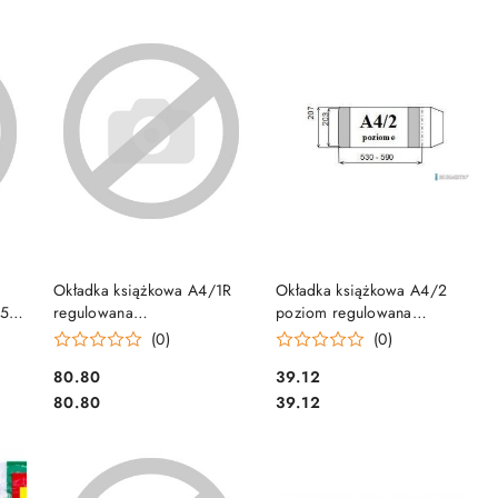
DO KOSZYKA
DO KOSZYKA
1
Okładka książkowa A4/1R
Okładka książkowa A4/2
5)
regulowana
poziom regulowana
wys.wew.296mm (25) D&D
wys.wew.203mm (10) D&D
(0)
(0)
Cena:
Cena:
80.80
39.12
Cena:
Cena:
80.80
39.12