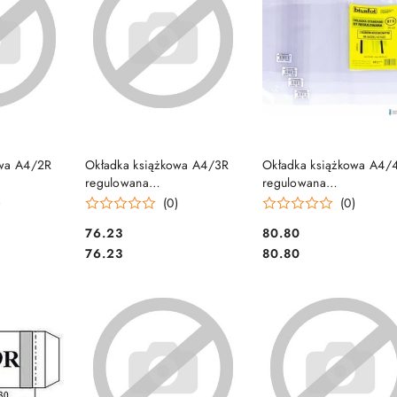
SZYKA
DO KOSZYKA
DO KOSZYKA
owa A4/2R
Okładka książkowa A4/3R
Okładka książkowa A4/
regulowana
regulowana
 (25) D&D
wys.wew.276mm (25) D&D
wys.wew.297mm (25) D
)
(0)
(0)
Cena:
Cena:
76.23
80.80
Cena:
Cena:
76.23
80.80