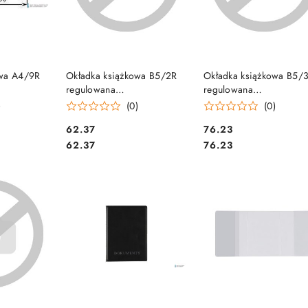
SZYKA
DO KOSZYKA
DO KOSZYKA
owa A4/9R
Okładka książkowa B5/2R
Okładka książkowa B5/
regulowana
regulowana
 (25) D&D
wys.wew.236mm (25) D&D
wys.wew.255mm (25) 
)
(0)
(0)
Cena:
Cena:
62.37
76.23
Cena:
Cena:
62.37
76.23