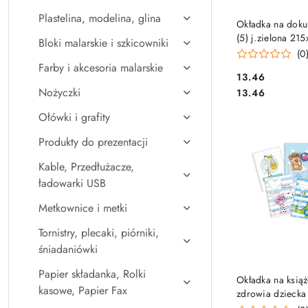
Plastelina, modelina, glina
DO KO
Okładka na dok
(5) j.zielona 21
Bloki malarskie i szkicowniki
333-038 WARTA 
(0
Farby i akcesoria malarskie
Cena:
13.46
Cena:
Nożyczki
13.46
Ołówki i grafity
Produkty do prezentacji
Kable, Przedłużacze,
ładowarki USB
Metkownice i metki
Tornistry, plecaki, piórniki,
śniadaniówki
Papier składanka, Rolki
DO KO
Okładka na ksią
kasowe, Papier Fax
zdrowia dziecka
00-04 BIURFOL