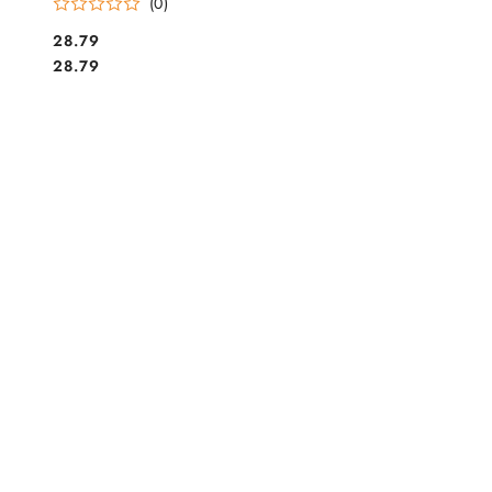
(0)
Cena:
28.79
Cena:
28.79