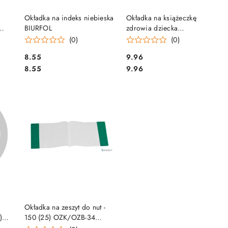
DO KOSZYKA
DO KOSZYKA
Okładka na indeks niebieska
Okładka na książeczkę
BIURFOL
zdrowia dziecka
DINOZAUR KZ-00-05
(0)
(0)
BIURFOL
Cena:
Cena:
8.55
9.96
Cena:
Cena:
8.55
9.96
DO KOSZYKA
Okładka na zeszyt do nut -
)
150 (25) OZK/OZB-34
BIURFOL (X)