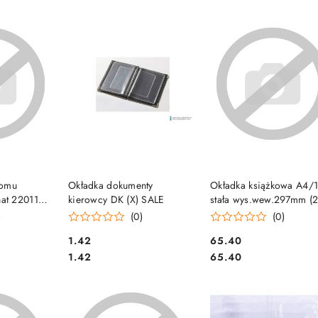
e.
SZYKA
DO KOSZYKA
DO KOSZYKA
lomu
Okładka dokumenty
Okładka książkowa A4/
at 220115
kierowcy DK (X) SALE
stała wys.wew.297mm (2
D&D
)
(0)
(0)
Cena:
Cena:
1.42
65.40
Cena:
Cena:
1.42
65.40