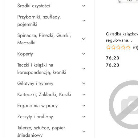
Środki czystości
Przyborniki, szuflady,
pojemniki
DO KO
Okładka książk
Spinacze, Pinezki, Gumki,
regulowana
Maczałki
wys.wew.274mm
(0
Koperty
Cena:
76.23
Cena:
Teczki i książki na
76.23
korespondencję, kroniki
Gilotyny i trymery
Karteczki, Zakładki, Kostki
Ergonomia w pracy
Zeszyty i bruliony
Talerze, sztućce, papier
śniadaniowy