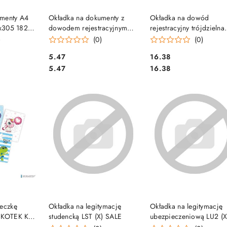
SZYKA
DO KOSZYKA
DO KOSZYKA
umenty A4
Okładka na dokumenty z
Okładka na dowód
5x305 1824-
dowodem rejestracyjnym
rejestracyjny trójdzielna
(X)
czarna OD-20-05 BIURFOL
(20) BIURFOL OK-08
)
(0)
(0)
Cena:
Cena:
5.47
16.38
Cena:
Cena:
5.47
16.38
SZYKA
DO KOSZYKA
DO KOSZYKA
żeczkę
Okładka na legitymację
Okładka na legitymację
 KOTEK KZ-
studencką LST (X) SALE
ubezpieczeniową LU2 (X
SALE