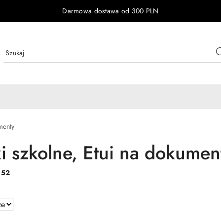
Darmowa dostawa od 300 PLN
menty
i szkolne, Etui na dokumen
:
52