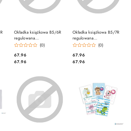
DO KOSZYKA
DO KOSZYKA
3R
Okładka książkowa B5/6R
Okładka książkowa B5/7R
regulowana
regulowana
D&D
wys.wew.243mm (25) D&D
wys.wew.241mm (25) D&D
(0)
(0)
Cena:
Cena:
67.96
67.96
Cena:
Cena:
67.96
67.96