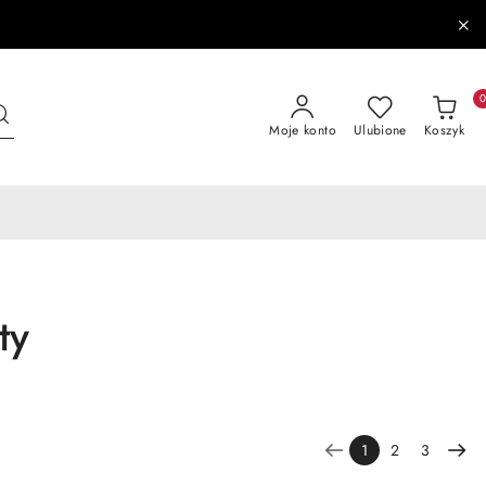
Moje konto
Ulubione
Koszyk
ty
1
2
3