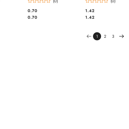
)
(0)
(0)
Cena:
Cena:
0.70
1.42
Cena:
Cena:
0.70
1.42
1
2
3