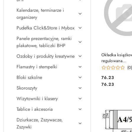
Kalendarze, terminarze i
organizery
Pudełka Click&Store i Mybox
Panele prezentacyjne, ramki
plakatowe, tabliczki BHP
DO KO
Okładka książk
Ozdoby i produkty kreatywne
regulowana
Flamastry i stempelki
wys.wew.262mm
(0
Bloki szkolne
Cena:
76.23
Cena:
76.23
Skoroszyty
Wizytowniki i klasery
Tablice i akcesoria
Dziurkacze, Zszywacze,
Zszywki