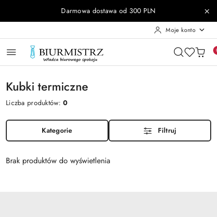
Przejdź do treści głównej
Przejdź do wyszukiwarki
Przejdź do moje konto
Przejdź do menu głównego
Przejdź do stopki
Darmowa dostawa od 300 PLN
Moje konto
Kubki termiczne
Liczba produktów:
0
Kategorie
Filtruj
Brak produktów do wyświetlenia