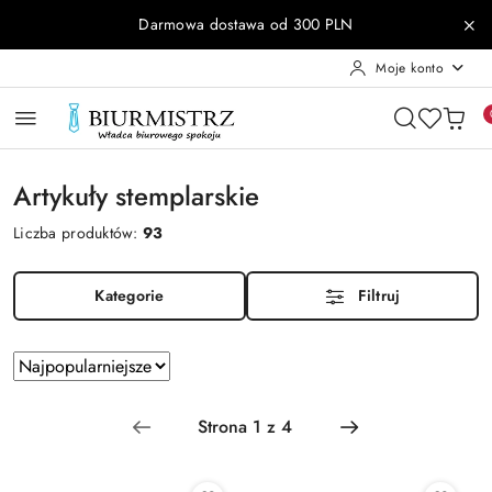
Przejdź do treści głównej
Przejdź do wyszukiwarki
Przejdź do moje konto
Przejdź do menu głównego
Przejdź do stopki
Darmowa dostawa od 300 PLN
Moje konto
Artykuły stemplarskie
Liczba produktów:
93
Kategorie
Filtruj
Zastosowano
Sortuj
według
sortowanie:
Najpopularniejsze.