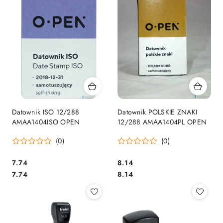
Datownik ISO 12/288
Datownik POLSKIE ZNAKI
AMAA1404ISO OPEN
12/288 AMAA1404PL OPEN
(0)
(0)
Cena:
Cena:
7.74
8.14
Cena:
Cena:
7.74
8.14