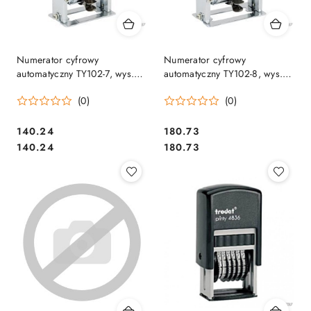
Numerator cyfrowy
Numerator cyfrowy
automatyczny TY102-7, wys.
automatyczny TY102-8, wys.
czcionki: 4 mm, 7-mio
czcionki: 4 mm, 8-mio
(0)
(0)
cyfrowy EAGLE 140-1010
cyfrowy EAGLE 140-1011
Cena:
Cena:
140.24
180.73
Cena:
Cena:
140.24
180.73