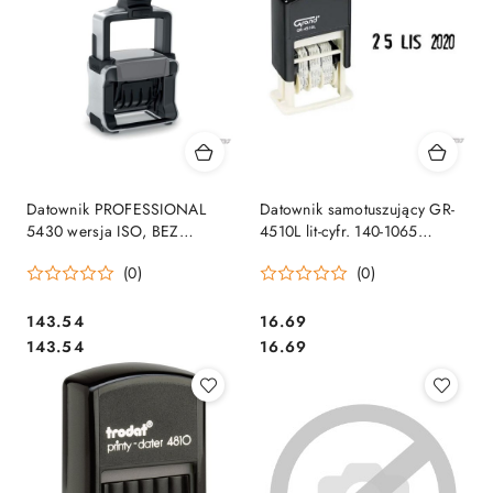
Datownik PROFESSIONAL
Datownik samotuszujący GR-
5430 wersja ISO, BEZ
4510L lit-cyfr. 140-1065
WKŁADKI, wys.cyfr 4mm
GRAND
(0)
(0)
TRODAT
Cena:
Cena:
143.54
16.69
Cena:
Cena:
143.54
16.69