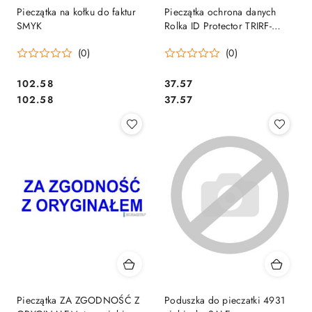
Pieczątka na kołku do faktur
Pieczątka ochrona danych
SMYK
Rolka ID Protector TRIRF-
25_IDPNIWCA 199523
(0)
(0)
TRODAT
Cena:
Cena:
102.58
37.57
Cena:
Cena:
102.58
37.57
Pieczątka ZA ZGODNOŚĆ Z
Poduszka do pieczatki 4931