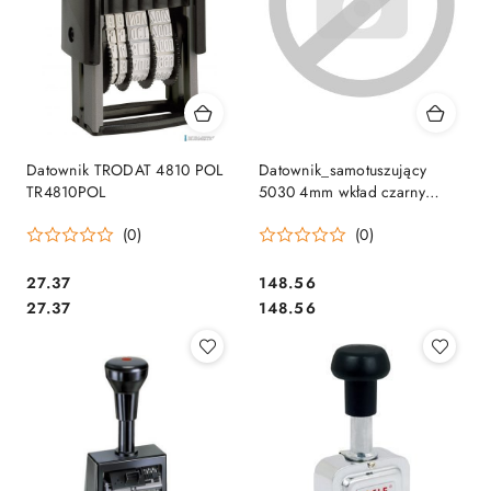
Datownik TRODAT 4810 POL
Datownik_samotuszujący
TR4810POL
5030 4mm wkład czarny
TRODAT
(0)
(0)
Cena:
Cena:
27.37
148.56
Cena:
Cena:
27.37
148.56