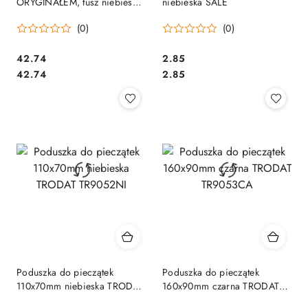
ORYGINAŁEM, tusz niebieski,
niebieska SALE
obudowa czarna z zatyczką
(0)
(0)
automat Imprint 8911
Cena:
Cena:
42.74
2.85
Cena:
Cena:
42.74
2.85
Poduszka do pieczątek
Poduszka do pieczątek
110x70mm niebieska TRODAT
160x90mm czarna TRODAT
TR9052NI
TR9053CA