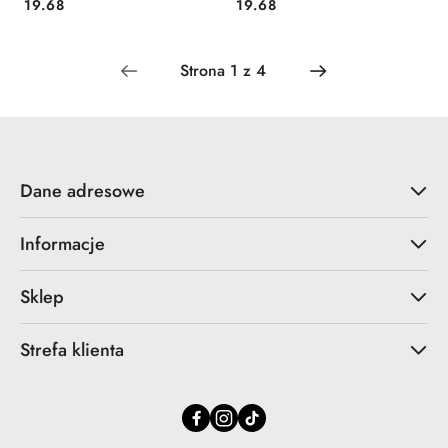
Cena:
Cena:
19.68
19.68
Dane adresowe
Informacje
Sklep
Strefa klienta