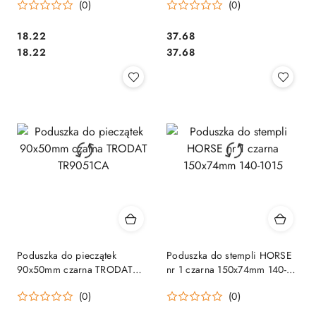
(0)
(0)
Cena:
Cena:
18.22
37.68
Cena:
Cena:
18.22
37.68
Poduszka do pieczątek
Poduszka do stempli HORSE
90x50mm czarna TRODAT
nr 1 czarna 150x74mm 140-
TR9051CA
1015
(0)
(0)