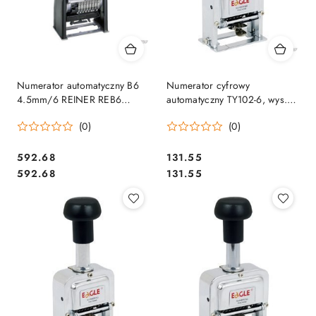
Numerator automatyczny B6
Numerator cyfrowy
4.5mm/6 REINER REB6
automatyczny TY102-6, wys.
obudowa metal, poduszka
czcionki: 4 mm, 6-cio cyfrowy
(0)
(0)
czarna
EAGLE 140-1009
Cena:
Cena:
592.68
131.55
Cena:
Cena:
592.68
131.55