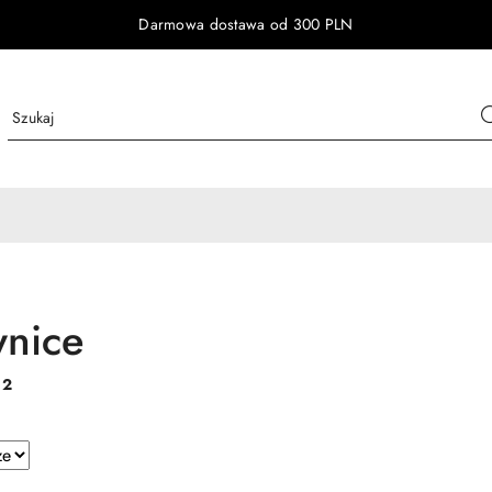
Darmowa dostawa od 300 PLN
nice
:
2