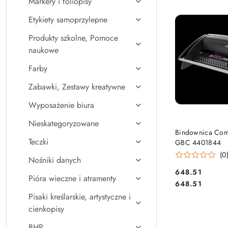
Markery i foliopisy
Najpopularniejsz
Etykiety samoprzylepne
Produkty szkolne, Pomoce
naukowe
Farby
Zabawki, Zestawy kreatywne
Wyposażenie biura
Nieskategoryzowane
DO KO
Bindownica Com
Teczki
GBC 4401844
(0
Nośniki danych
Cena:
648.51
Pióra wieczne i atramenty
Cena:
648.51
Pisaki kreślarskie, artystyczne i
cienkopisy
BHP