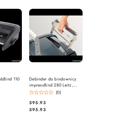
e.
SZYKA
DO KOSZYKA
bBind 110
Debinder do bindownicy
impressBind 280 Leitz ,
73890000
)
(0)
Cena:
595.93
Cena:
595.93