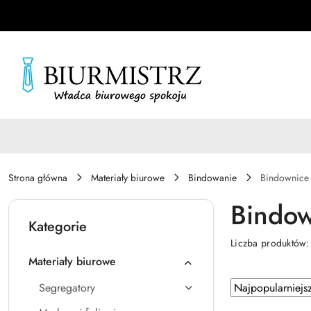
Przejdź do treści głównej
Przejdź do wyszukiwarki
Przejdź do moje konto
Przejdź do menu głównego
Przejdź do stopki
Strona główna
Materiały biurowe
Bindowanie
Bindownice
Bindow
Kategorie
Liczba produktów
Materiały biurowe
Zastosowano
Sortuj
Segregatory
według
sortowanie: