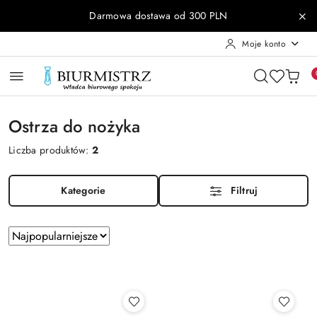
Przejdź do treści głównej
Przejdź do wyszukiwarki
Przejdź do moje konto
Przejdź do menu głównego
Przejdź do stopki
Darmowa dostawa od 300 PLN
Moje konto
Ostrza do nożyka
Liczba produktów:
2
Kategorie
Filtruj
Zastosowano
Sortuj
według
sortowanie:
Najpopularniejsze.