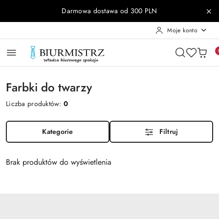
Przejdź do treści głównej
Przejdź do wyszukiwarki
Przejdź do moje konto
Przejdź do menu głównego
Przejdź do stopki
Darmowa dostawa od 300 PLN
Moje konto
Farbki do twarzy
Liczba produktów:
0
Kategorie
Filtruj
Brak produktów do wyświetlenia