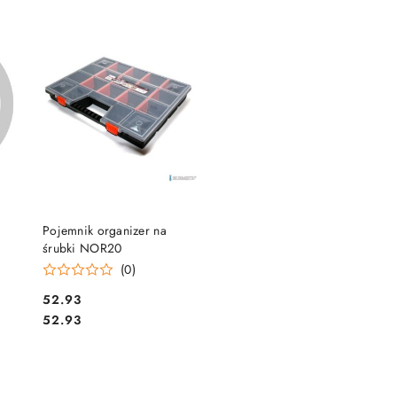
DO KOSZYKA
Pojemnik organizer na
śrubki NOR20
(0)
Cena:
52.93
Cena:
52.93