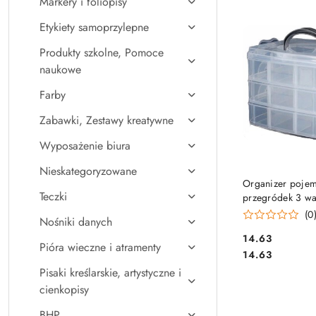
Markery i foliopisy
Najpopularniejsz
Etykiety samoprzylepne
Produkty szkolne, Pomoce
naukowe
Farby
Zabawki, Zestawy kreatywne
Wyposażenie biura
Nieskategoryzowane
DO KO
Organizer pojem
Teczki
przegródek 3 wa
15x15x12,5cm P
(0
Nośniki danych
śrubki / koraliki
Cena:
14.63
Pióra wieczne i atramenty
Cena:
14.63
Pisaki kreślarskie, artystyczne i
cienkopisy
BHP