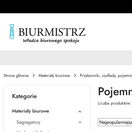
Przejdź do treści głównej
Przejdź do wyszukiwarki
Przejdź do moje konto
Przejdź do menu głównego
Przejdź do stopki
Strona główna
Materiały biurowe
Przyborniki, szuflady, pojemni
Pojemn
Kategorie
Liczba produktów
Materiały biurowe
Zastosowano
Sortuj
Segregatory
według
sortowanie: