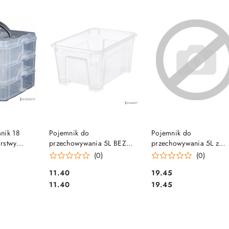
e.
SZYKA
DO KOSZYKA
DO KOSZYKA
nik 18
Pojemnik do
Pojemnik do
rstwy
przechowywania 5L BEZ
przechowywania 5L z
2007623 na
POKRYWKI przezroczysty
pokrywką przezroczysty
)
(0)
(0)
SAMLA
SAMLA
Cena:
Cena:
11.40
19.45
Cena:
Cena:
11.40
19.45