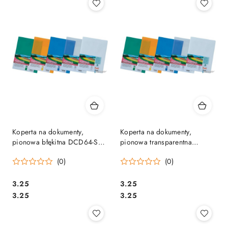
Koperta na dokumenty,
Koperta na dokumenty,
pionowa błękitna DCD64-S
pionowa transparentna
PENTEL
DCD64-T PENTEL
(0)
(0)
Cena:
Cena:
3.25
3.25
Cena:
Cena:
3.25
3.25