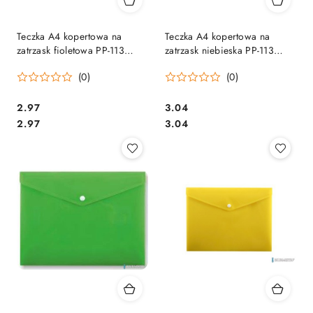
Teczka A4 kopertowa na
Teczka A4 kopertowa na
zatrzask fioletowa PP-113
zatrzask niebieska PP-113
TT7591
TT7593 Penmate
(0)
(0)
Cena:
Cena:
2.97
3.04
Cena:
Cena:
2.97
3.04