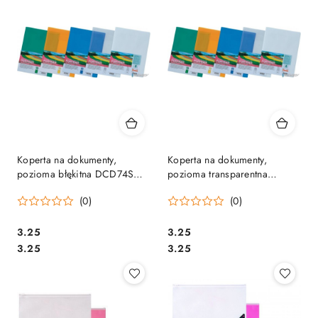
Koperta na dokumenty,
Koperta na dokumenty,
pozioma błękitna DCD74S
pozioma transparentna
PENTEL
DCD74-T PENTEL
(0)
(0)
Cena:
Cena:
3.25
3.25
Cena:
Cena:
3.25
3.25