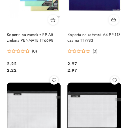
Koperta na zamek z PP A5
Koperta na zatrzask A4 PP-113
zielona PENMATE TT6698
czarna TT7783
(0)
(0)
Cena:
Cena:
2.22
2.97
Cena:
Cena:
2.22
2.97