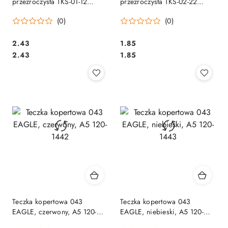
przezroczysta TKS-01-12
przezroczysta TKS-02-22
BIURFOL
BIURFOL
(0)
(0)
Cena:
Cena:
2.43
1.85
Cena:
Cena:
2.43
1.85
Teczka kopertowa 043
Teczka kopertowa 043
EAGLE, czerwony, A5 120-
EAGLE, niebieski, A5 120-
1442
1443