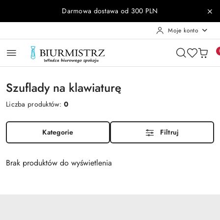
Przejdź do treści głównej
Przejdź do wyszukiwarki
Przejdź do moje konto
Przejdź do menu głównego
Przejdź do stopki
Darmowa dostawa od 300 PLN
Moje konto
Szuflady na klawiaturę
Liczba produktów:
0
Kategorie
Filtruj
Brak produktów do wyświetlenia