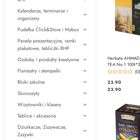
Kalendarze, terminarze i
organizery
Pudełka Click&Store i Mybox
Panele prezentacyjne, ramki
plakatowe, tabliczki BHP
DO KO
Herbata AHMAD
Ozdoby i produkty kreatywne
TEA No.1 100t*
Flamastry i stempelki
zawieszki
(0
Bloki szkolne
Cena:
23.90
Cena:
23.90
Skoroszyty
Wizytowniki i klasery
Tablice i akcesoria
Dziurkacze, Zszywacze,
Zszywki