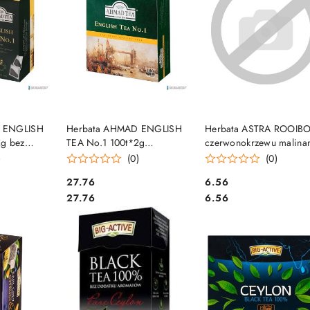
SZYKA
DO KOSZYKA
DO KOSZYKA
 ENGLISH
Herbata AHMAD ENGLISH
Herbata ASTRA ROOIBO
2g bez
TEA No.1 100t*2g
czerwonokrzewu malina
zawieszka
grapefruitem 20t czerw
)
(0)
(0)
Cena:
Cena:
27.76
6.56
Cena:
Cena:
27.76
6.56