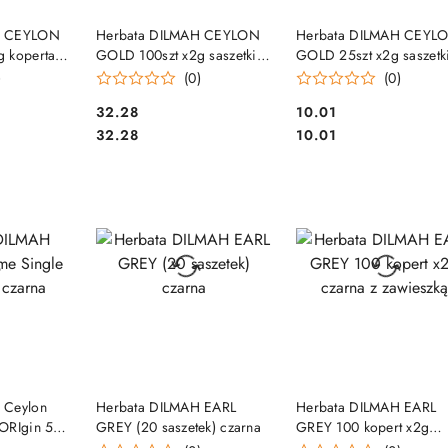
SZYKA
DO KOSZYKA
DO KOSZYKA
H CEYLON
Herbata DILMAH CEYLON
Herbata DILMAH CEYL
 koperta
GOLD 100szt x2g saszetki
GOLD 25szt x2g saszetk
czarna
czarna
)
(0)
(0)
Cena:
Cena:
32.28
10.01
Cena:
Cena:
32.28
10.01
SZYKA
DO KOSZYKA
DO KOSZYKA
 Ceylon
Herbata DILMAH EARL
Herbata DILMAH EARL
ORIgin 50t
GREY (20 saszetek) czarna
GREY 100 kopert x2g
czarna z zawieszką