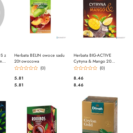
DO KOSZYKA
DO KOSZYKA
S z
Herbata BELIN owoce sadu
Herbata BIG-ACTIVE
mi
20t owocowa
Cytryna & Mango 20
ona
torebek/40g z kawałkami
(0)
(0)
owoców czarna
Cena:
Cena:
5.81
8.46
Cena:
Cena:
5.81
8.46