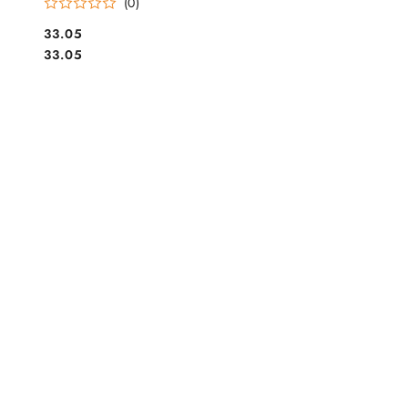
(0)
Cena:
33.05
Cena:
33.05