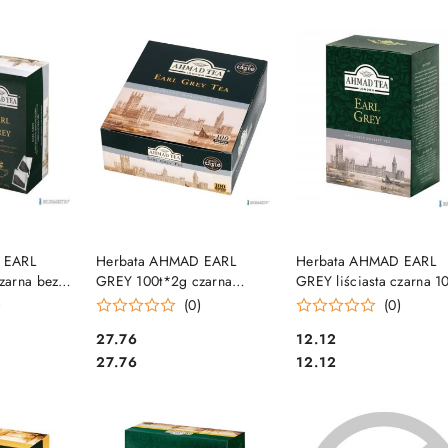
e.
SZYKA
DO KOSZYKA
DO KOSZYKA
 EARL
Herbata AHMAD EARL
Herbata AHMAD EARL
zarna bez
GREY 100t*2g czarna
GREY liściasta czarna 1
zawieszka
)
(0)
(0)
Cena:
Cena:
27.76
12.12
Cena:
Cena:
27.76
12.12