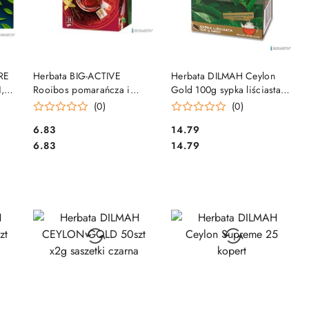
DO KOSZYKA
DO KOSZYKA
RE
Herbata BIG-ACTIVE
Herbata DILMAH Ceylon
1,5g
Rooibos pomarańcza i
Gold 100g sypka liściasta
wanilia 20t czerwona
czarna
(0)
(0)
Cena:
Cena:
6.83
14.79
Cena:
Cena:
6.83
14.79