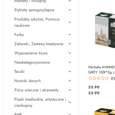
Markery i foliopisy
Najpopularniejsz
Etykiety samoprzylepne
Produkty szkolne, Pomoce
naukowe
Farby
Zabawki, Zestawy kreatywne
Wyposażenie biura
Nieskategoryzowane
DO KO
Herbata AHMAD
Teczki
GREY 100t*2g c
zawieszki
(0
Nośniki danych
Cena:
23.90
Pióra wieczne i atramenty
Cena:
23.90
Pisaki kreślarskie, artystyczne i
cienkopisy
BHP