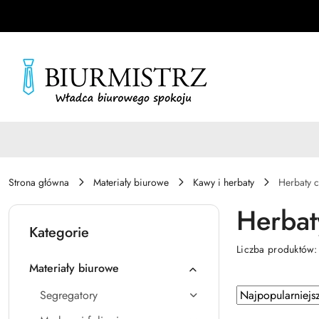
Przejdź do treści głównej
Przejdź do wyszukiwarki
Przejdź do moje konto
Przejdź do menu głównego
Przejdź do stopki
Strona główna
Materiały biurowe
Kawy i herbaty
Herbaty 
Herbat
Kategorie
Liczba produktów
Materiały biurowe
Zastosowano
Sortuj
Segregatory
według
sortowanie: