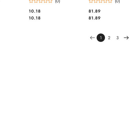
)
(0)
(0)
Cena:
Cena:
10.18
81.89
Cena:
Cena:
10.18
81.89
1
2
3