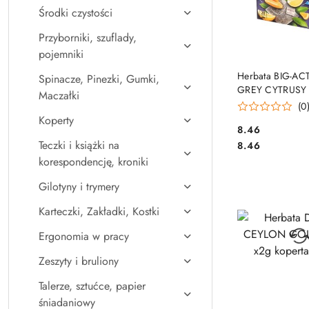
Środki czystości
Przyborniki, szuflady,
pojemniki
DO KO
Herbata BIG-AC
Spinacze, Pinezki, Gumki,
GREY CYTRUSY
Maczałki
kopert/40g czar
(0
Koperty
Cena:
8.46
Cena:
Teczki i książki na
8.46
korespondencję, kroniki
Gilotyny i trymery
Karteczki, Zakładki, Kostki
Ergonomia w pracy
Zeszyty i bruliony
Talerze, sztućce, papier
śniadaniowy