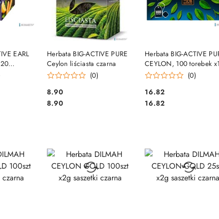
SZYKA
DO KOSZYKA
DO KOSZYKA
TIVE EARL
Herbata BIG-ACTIVE PURE
Herbata BIG-ACTIVE PU
 20
Ceylon liściasta czarna
CEYLON, 100 torebek x
na
z zawieszką czarna
)
(0)
(0)
Cena:
Cena:
8.90
16.82
Cena:
Cena:
8.90
16.82