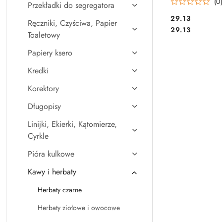
(0
Przekładki do segregatora
Cena:
29.13
Ręczniki, Czyściwa, Papier
Cena:
29.13
Toaletowy
Papiery ksero
Kredki
Korektory
Długopisy
Linijki, Ekierki, Kątomierze,
Cyrkle
Pióra kulkowe
Kawy i herbaty
Herbaty czarne
Herbaty ziołowe i owocowe