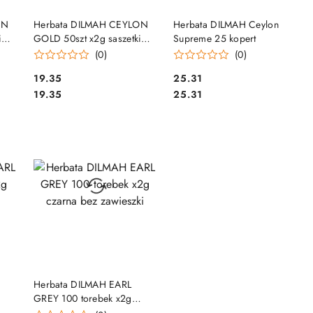
DO KOSZYKA
DO KOSZYKA
ON
Herbata DILMAH CEYLON
Herbata DILMAH Ceylon
i
GOLD 50szt x2g saszetki
Supreme 25 kopert
czarna
(0)
(0)
Cena:
Cena:
19.35
25.31
Cena:
Cena:
19.35
25.31
DO KOSZYKA
Herbata DILMAH EARL
GREY 100 torebek x2g
czarna bez zawieszki