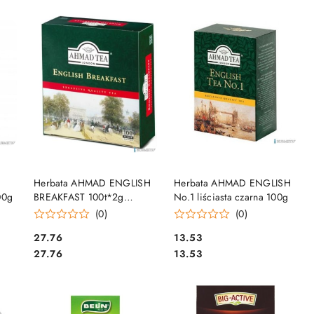
DO KOSZYKA
DO KOSZYKA
Herbata AHMAD ENGLISH
Herbata AHMAD ENGLISH
00g
BREAKFAST 100t*2g
No.1 liściasta czarna 100g
zawieszka
(0)
(0)
Cena:
Cena:
27.76
13.53
Cena:
Cena:
27.76
13.53