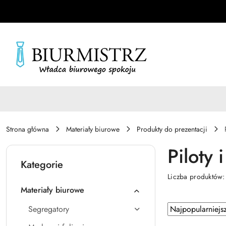
Przejdź do treści głównej
Przejdź do wyszukiwarki
Przejdź do moje konto
Przejdź do menu głównego
Przejdź do stopki
Strona główna
Materiały biurowe
Produkty do prezentacji
Piloty 
Kategorie
Liczba produktów
Materiały biurowe
Zastosowano
Sortuj
Segregatory
według
sortowanie: