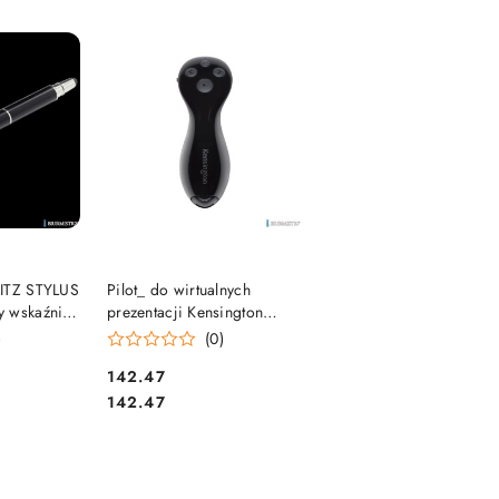
e.
SZYKA
DO KOSZYKA
EITZ STYLUS
Pilot_ do wirtualnych
y wskaźnik
prezentacji Kensington
k
Ultimate Presenter, czarny
)
(0)
K75233EU SALE
Cena:
142.47
Cena:
142.47