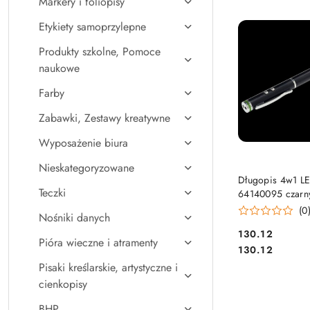
Markery i foliopisy
Najpopularniejsz
Etykiety samoprzylepne
Produkty szkolne, Pomoce
naukowe
Farby
Zabawki, Zestawy kreatywne
Wyposażenie biura
Nieskategoryzowane
DO KO
Długopis 4w1 L
Teczki
64140095 czarn
mini latarka rysi
(0
Nośniki danych
Cena:
130.12
Pióra wieczne i atramenty
Cena:
130.12
Pisaki kreślarskie, artystyczne i
cienkopisy
BHP