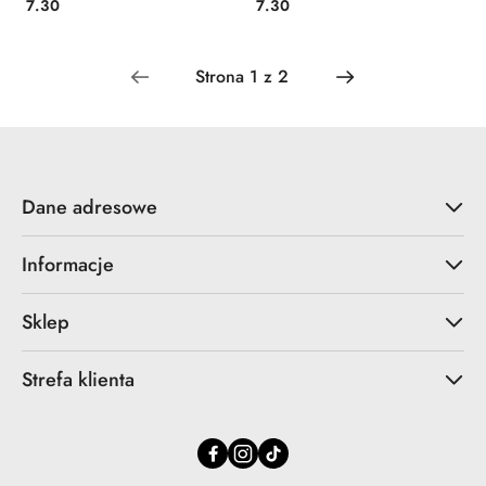
Cena:
Cena:
7.30
7.30
Dane adresowe
Informacje
Sklep
Strefa klienta