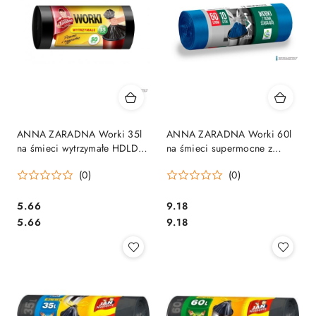
ANNA ZARADNA Worki 35l
ANNA ZARADNA Worki 60l
na śmieci wytrzymałe HDLD
na śmieci supermocne z
czarne (50 szt.) WNS0516/40
taśmą niebieskie (10 szt.) do
(0)
(0)
segregacji papier 36363
Cena:
Cena:
5.66
9.18
Cena:
Cena:
5.66
9.18