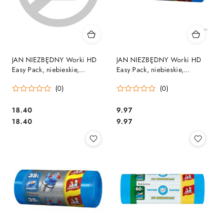
JAN NIEZBĘDNY Worki HD
JAN NIEZBĘDNY Worki HD
Easy Pack, niebieskie,
Easy Pack, niebieskie,
wiązane, 120 l, 15 szt., 32355
wiązane, 60 l, 20 szt., 32348
(0)
(0)
Cena:
Cena:
18.40
9.97
Cena:
Cena:
18.40
9.97