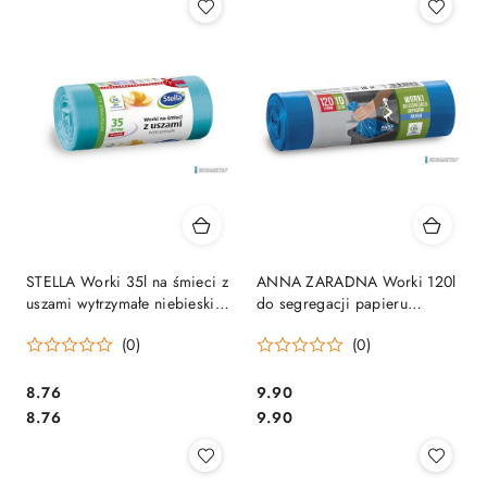
STELLA Worki 35l na śmieci z
ANNA ZARADNA Worki 120l
uszami wytrzymałe niebieskie
do segregacji papieru
HDLD (30 szt.) 09718
niebieskie LDPE (10 szt.)
(0)
(0)
17065
Cena:
Cena:
8.76
9.90
Cena:
Cena:
8.76
9.90