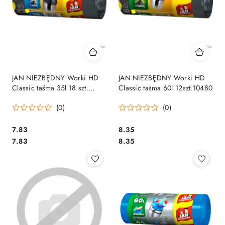
JAN NIEZBĘDNY Worki HD
JAN NIEZBĘDNY Worki HD
Classic taśma 35l 18 szt.
Classic taśma 60l 12szt.10480
10473
(0)
(0)
Cena:
Cena:
7.83
8.35
Cena:
Cena:
7.83
8.35