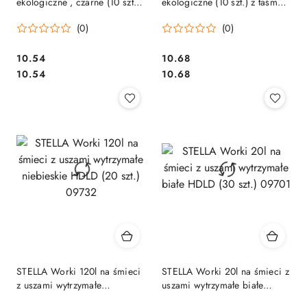
ekologiczne , czarne (10 szt.)
ekologiczne (10 szt.) z taśmą
004171
LDPE 36356
(0)
(0)
Cena:
Cena:
10.54
10.68
Cena:
Cena:
10.54
10.68
STELLA Worki 120l na śmieci
STELLA Worki 20l na śmieci z
z uszami wytrzymałe
uszami wytrzymałe białe
niebieskie HDLD (20 szt.)
HDLD (30 szt.) 09701