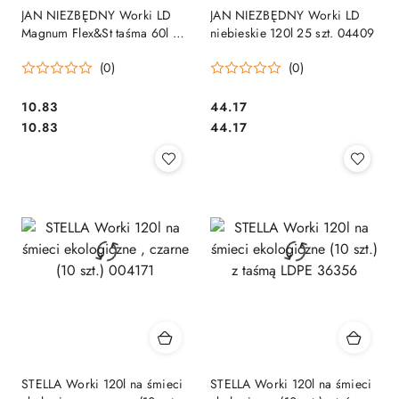
JAN NIEZBĘDNY Worki LD
JAN NIEZBĘDNY Worki LD
Magnum Flex&St taśma 60l 10
niebieskie 120l 25 szt. 04409
szt. 04331
(0)
(0)
Cena:
Cena:
10.83
44.17
Cena:
Cena:
10.83
44.17
STELLA Worki 120l na śmieci
STELLA Worki 120l na śmieci