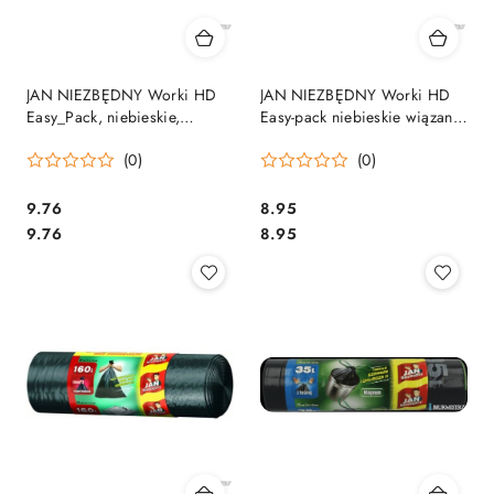
JAN NIEZBĘDNY Worki HD
JAN NIEZBĘDNY Worki HD
Easy_Pack, niebieskie,
Easy-pack niebieskie wiązane
wiązane, 35 l, 30 szt., 32331
60l 16 szt. do segregacji
(0)
(0)
papier 40760
Cena:
Cena:
9.76
8.95
Cena:
Cena:
9.76
8.95