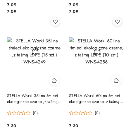
Cena:
Cena:
7.09
7.09
Cena:
Cena:
7.09
7.09
STELLA Worki 35l na śmieci
STELLA Worki 60l na śmieci
ekologiczne czarne ,z taśmą
ekologiczne czarne, z taśmą
LDPE (15 szt.) WNS-4249
LDPE (10 szt.) WNS-4256
(0)
(0)
Cena:
Cena:
7.30
7.30