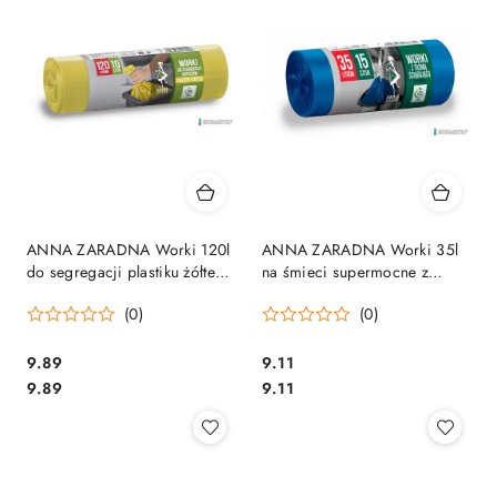
ANNA ZARADNA Worki 120l
ANNA ZARADNA Worki 35l
do segregacji plastiku żółte
na śmieci supermocne z
LDPE (10 szt.) 17058
taśmą, niebieskie (15 szt.)
(0)
(0)
36370
Cena:
Cena:
9.89
9.11
Cena:
Cena:
9.89
9.11