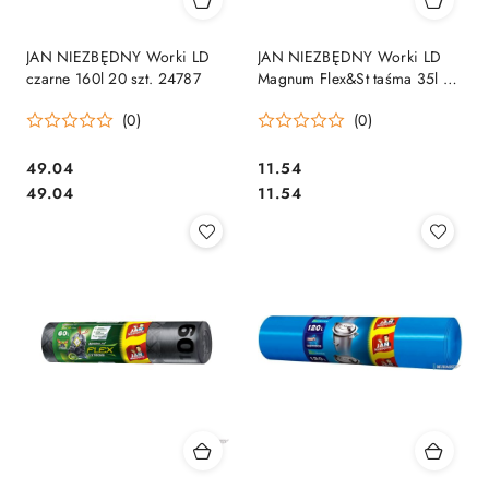
JAN NIEZBĘDNY Worki LD
JAN NIEZBĘDNY Worki LD
czarne 160l 20 szt. 24787
Magnum Flex&St taśma 35l 15
szt. 04324
(0)
(0)
Cena:
Cena:
49.04
11.54
Cena:
Cena:
49.04
11.54