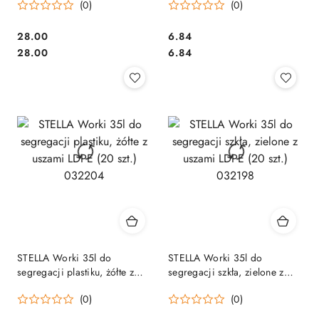
(0)
(0)
09732
Cena:
Cena:
28.00
6.84
Cena:
Cena:
28.00
6.84
STELLA Worki 35l do
STELLA Worki 35l do
segregacji plastiku, żółte z
segregacji szkła, zielone z
uszami LDPE (20 szt.) 032204
uszami LDPE (20 szt.) 032198
(0)
(0)