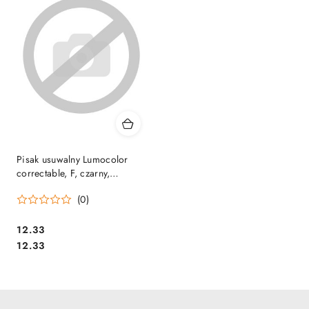
Pisak usuwalny Lumocolor
correctable, F, czarny,
Staedtler S 305 F-9 SALE
(0)
Cena:
12.33
Cena:
12.33