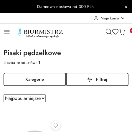
Przejdź do treści głównej
Przejdź do wyszukiwarki
Przejdź do moje konto
Przejdź do menu głównego
Przejdź do stopki
Darmowa dostawa od 300 PLN
Moje konto
Pisaki pędzelkowe
Liczba produktów:
1
Kategorie
Filtruj
Zastosowano
Sortuj
według
sortowanie:
Najpopularniejsze.