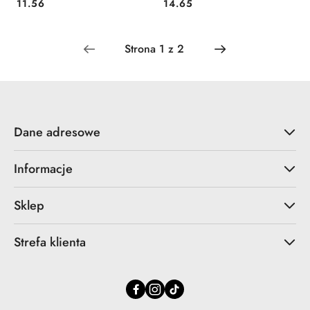
Cena:
Cena:
11.56
14.65
Dane adresowe
Informacje
Sklep
Strefa klienta