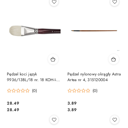
Pędzel koci język
Pędzel nylonowy okrągły Astra
9936/13BL/18 nr. 18 KOH-I-
Artea nr 4, 315120004
NOOR SALE
(0)
(0)
Cena:
Cena:
28.49
3.89
Cena:
Cena:
28.49
3.89