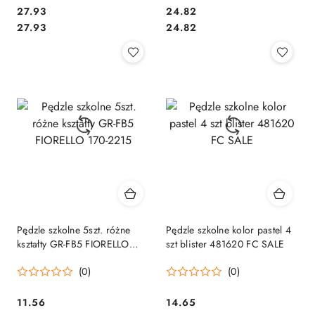
Cena:
Cena:
27.93
24.82
Cena:
Cena:
27.93
24.82
Pędzle szkolne 5szt. różne
Pędzle szkolne kolor pastel 4
kształty GR-FB5 FIORELLO
szt blister 481620 FC SALE
170-2215
(0)
(0)
Cena:
Cena:
11.56
14.65