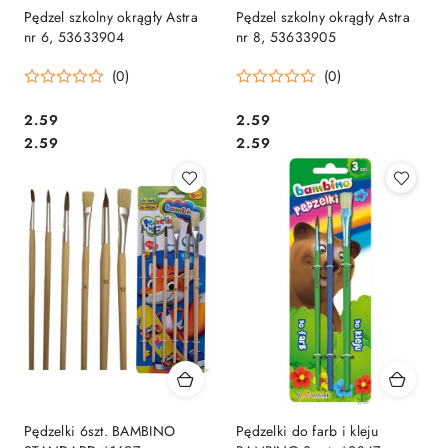
Pędzel szkolny okrągły Astra
Pędzel szkolny okrągły Astra
nr 6, 53633904
nr 8, 53633905
(0)
(0)
Cena:
Cena:
2.59
2.59
Cena:
Cena:
2.59
2.59
Pędzelki 6szt. BAMBINO
Pędzelki do farb i kleju