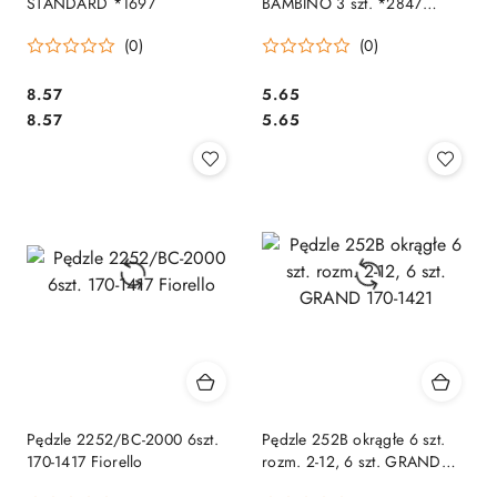
STANDARD *1697
BAMBINO 3 szt. *2847
ST.MAJEWSKI
(0)
(0)
Cena:
Cena:
8.57
5.65
Cena:
Cena:
8.57
5.65
Pędzle 2252/BC-2000 6szt.
Pędzle 252B okrągłe 6 szt.
170-1417 Fiorello
rozm. 2-12, 6 szt. GRAND
170-1421