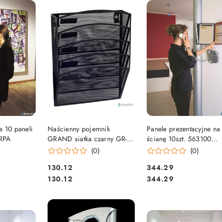
e.
SZYKA
DO KOSZYKA
DO KOSZYKA
a 10 paneli
Naścienny pojemnik
Panele prezentacyjne na
RPA
GRAND siatka czarny GR-
ścianę 10szt. 563100
080 120-1487
DURABLE SHERPA SO
)
(0)
(0)
Cena:
Cena:
130.12
344.29
Cena:
Cena:
130.12
344.29