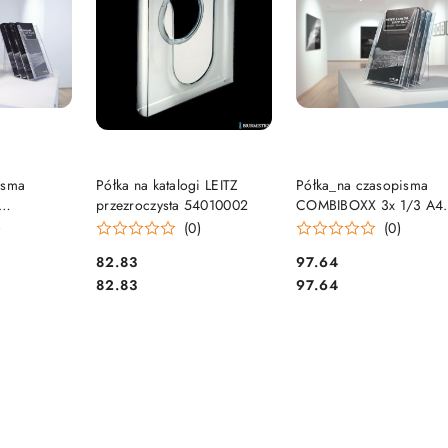
SZYKA
DO KOSZYKA
DO KOSZYKA
isma
Półka na katalogi LEITZ
Półka_na czasopisma
przezroczysta 54010002
COMBIBOXX 3x 1/3 A4
DURABLE
DURABLE 8599-19
)
(0)
(0)
Cena:
Cena:
82.83
97.64
Cena:
Cena:
82.83
97.64