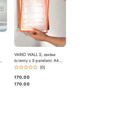
DO KOSZYKA
VARIO WALL 5, zestaw
ścienny z 5 panelami A4
Pomarańczowy 555109
(0)
DURABLE
Cena:
170.00
Cena:
170.00