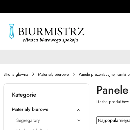
Przejdź do treści głównej
Przejdź do wyszukiwarki
Przejdź do moje konto
Przejdź do menu głównego
Przejdź do stopki
Strona główna
Materiały biurowe
Panele prezentacyjne, ramki p
Panele
Kategorie
Liczba produktów
Materiały biurowe
Zastosowano
Sortuj
Segregatory
według
sortowanie: