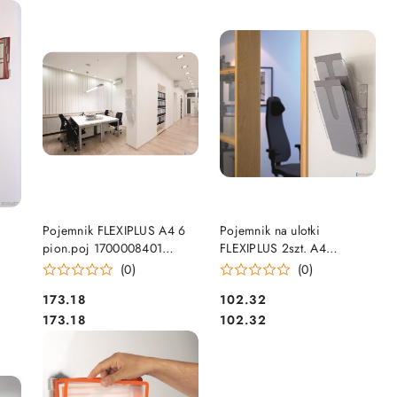
DO KOSZYKA
DO KOSZYKA
Pojemnik FLEXIPLUS A4 6
Pojemnik na ulotki
pion.poj 1700008401
FLEXIPLUS 2szt. A4
HO
przezroczysty DURABLE
pionowy przezroczysty
(0)
(0)
1709008400 DURABLE
Cena:
Cena:
173.18
102.32
Cena:
Cena:
173.18
102.32