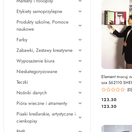
Markery i foliopisy
Najpopularniejsz
Etykiety samoprzylepne
Produkty szkolne, Pomoce
naukowe
Farby
Zabawki, Zestawy kreatywne
Wyposażenie biura
Nieskategoryzowane
DO KO
Element mocuj.n
Teczki
sza 562110 SHE
(0
Nośniki danych
Cena:
123.30
Pióra wieczne i atramenty
Cena:
123.30
Pisaki kreślarskie, artystyczne i
cienkopisy
BHP