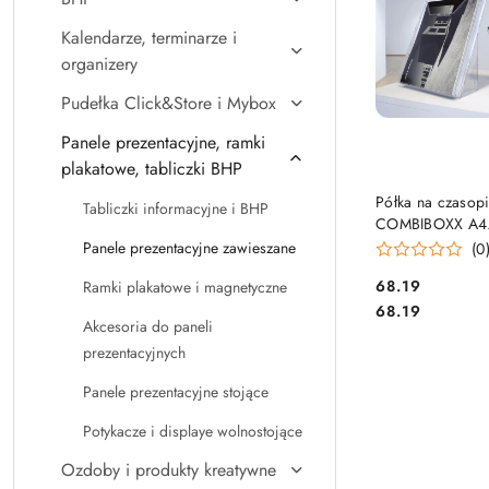
Kalendarze, terminarze i
organizery
Pudełka Click&Store i Mybox
Panele prezentacyjne, ramki
plakatowe, tabliczki BHP
DO KO
Półka na czasop
Tabliczki informacyjne i BHP
COMBIBOXX A4
przezroczysta 
Panele prezentacyjne zawieszane
(0
8578-19
Cena:
68.19
Ramki plakatowe i magnetyczne
Cena:
68.19
Akcesoria do paneli
prezentacyjnych
Panele prezentacyjne stojące
Potykacze i displaye wolnostojące
Ozdoby i produkty kreatywne