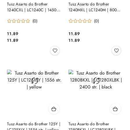
Tusz Asarto do Brother
Tusz Asarto do Brother
1240CXL | LC1240C | 1450
1240MXL | LC1240M | 800
str. | cyan
str. | magenta
(0)
(0)
Cena:
Cena:
11.89
11.89
Cena:
Cena:
11.89
11.89
Tusz Asarto do Brother 125Y |
Tusz Asarto do Brother
LC125XLY | 1556 str. | yellow
1280BKXL | LC1280XLBK |