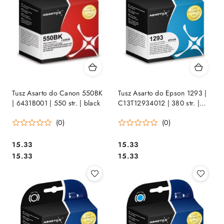
Tusz Asarto do Canon 550BK
Tusz Asarto do Epson 1293 |
| 6431B001 | 550 str. | black
C13T12934012 | 380 str. |
magenta
(0)
(0)
Cena:
Cena:
15.33
15.33
Cena:
Cena:
15.33
15.33