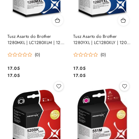
Tusz Asarto do Brother
Tusz Asarto do Brother
1280MXL | LC1280XLM | 1200
1280YXL | LC1280XLY | 1200
str. | magenta
str. | yellow
(0)
(0)
Cena:
Cena:
17.05
17.05
Cena:
Cena:
17.05
17.05