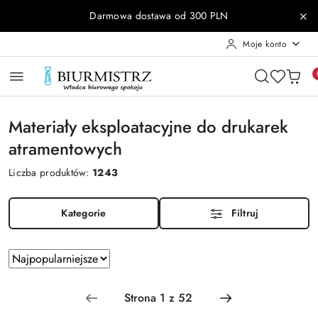
Przejdź do treści głównej
Przejdź do wyszukiwarki
Przejdź do moje konto
Przejdź do menu głównego
Przejdź do stopki
Darmowa dostawa od 300 PLN
Moje konto
Materiały eksploatacyjne do drukarek
atramentowych
Liczba produktów:
1243
Kategorie
Filtruj
Zastosowano
Sortuj
według
sortowanie:
Najpopularniejsze.