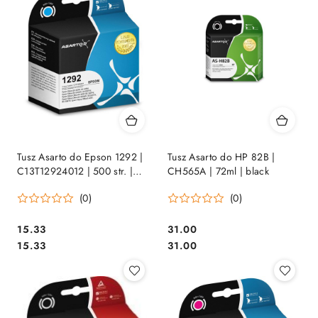
Tusz Asarto do Epson 1292 |
Tusz Asarto do HP 82B |
C13T12924012 | 500 str. |
CH565A | 72ml | black
cyan
(0)
(0)
Cena:
Cena:
15.33
31.00
Cena:
Cena:
15.33
31.00