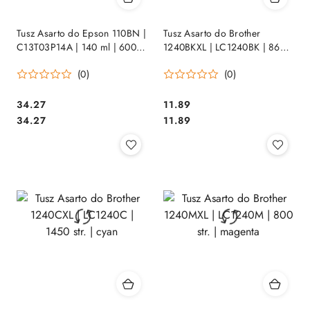
Tusz Asarto do Epson 110BN |
Tusz Asarto do Brother
C13T03P14A | 140 ml | 6000
1240BKXL | LC1240BK | 860
str | black
str. | black
(0)
(0)
Cena:
Cena:
34.27
11.89
Cena:
Cena:
34.27
11.89