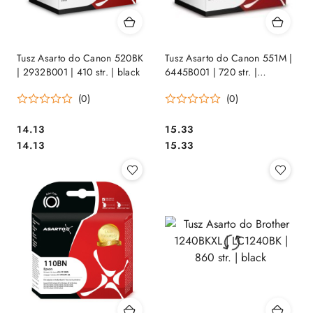
Tusz Asarto do Canon 520BK
Tusz Asarto do Canon 551M |
| 2932B001 | 410 str. | black
6445B001 | 720 str. |
magenta
(0)
(0)
Cena:
Cena:
14.13
15.33
Cena:
Cena:
14.13
15.33