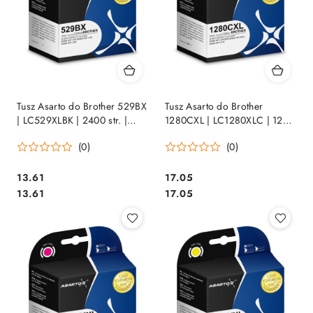
Tusz Asarto do Brother 529BX
Tusz Asarto do Brother
| LC529XLBK | 2400 str. |
1280CXL | LC1280XLC | 1200
black
str. | cyan
(0)
(0)
Cena:
Cena:
13.61
17.05
Cena:
Cena:
13.61
17.05