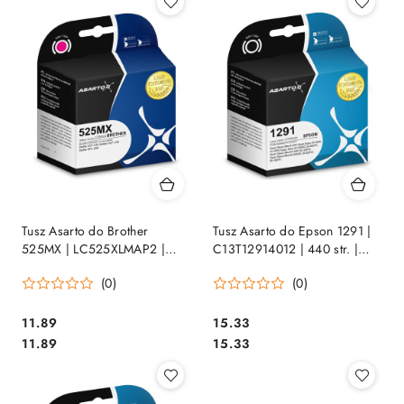
Tusz Asarto do Brother
Tusz Asarto do Epson 1291 |
525MX | LC525XLMAP2 |
C13T12914012 | 440 str. |
1300 str. | magenta
black
(0)
(0)
Cena:
Cena:
11.89
15.33
Cena:
Cena:
11.89
15.33