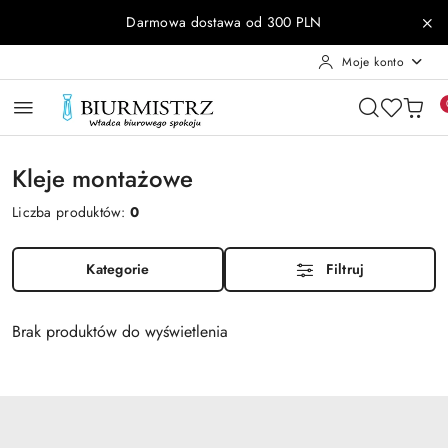
Przejdź do treści głównej
Przejdź do wyszukiwarki
Przejdź do moje konto
Przejdź do menu głównego
Przejdź do stopki
Darmowa dostawa od 300 PLN
Moje konto
Kleje montażowe
Liczba produktów:
0
Kategorie
Filtruj
Brak produktów do wyświetlenia