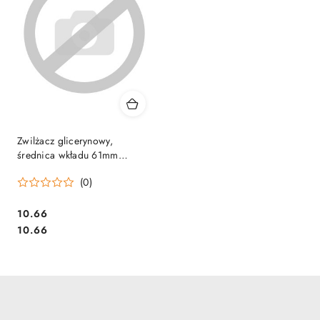
Zwilżacz glicerynowy,
średnica wkładu 61mm
GRAND non-slip
(0)
bezzapachowy 140-1060
Cena:
10.66
Cena:
10.66