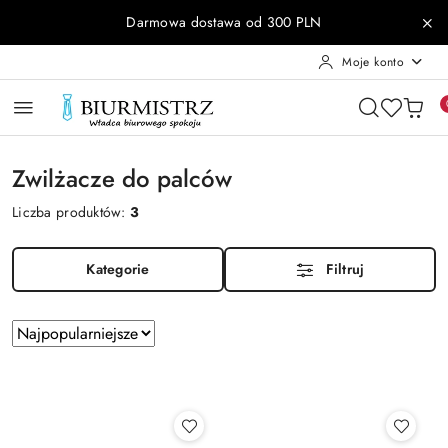
Przejdź do treści głównej
Przejdź do wyszukiwarki
Przejdź do moje konto
Przejdź do menu głównego
Przejdź do stopki
Darmowa dostawa od 300 PLN
Moje konto
Zwilżacze do palców
Liczba produktów:
3
Kategorie
Filtruj
Zastosowano
Sortuj
według
sortowanie:
Najpopularniejsze.