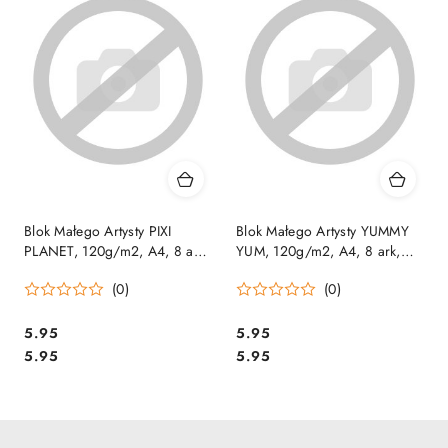
Blok Małego Artysty PIXI
Blok Małego Artysty YUMMY
PLANET, 120g/m2, A4, 8 ark,
YUM, 120g/m2, A4, 8 ark,
Happy Color HA 3812 2030-
Happy Color HA 3812 2030-
(0)
(0)
MAPP
MAYU
Cena:
Cena:
5.95
5.95
Cena:
Cena:
5.95
5.95