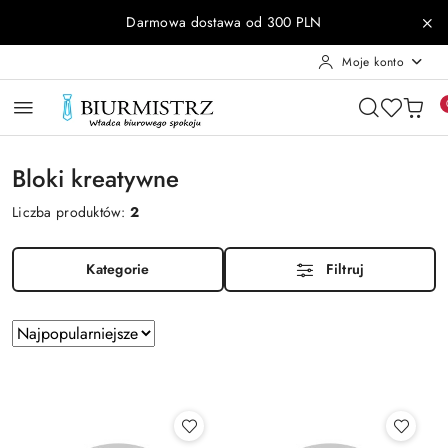
Przejdź do treści głównej
Przejdź do wyszukiwarki
Przejdź do moje konto
Przejdź do menu głównego
Przejdź do stopki
Darmowa dostawa od 300 PLN
Moje konto
Bloki kreatywne
Liczba produktów:
2
Kategorie
Filtruj
Zastosowano
Sortuj
według
sortowanie:
Najpopularniejsze.