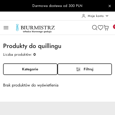
Przejdź do treści głównej
Przejdź do wyszukiwarki
Przejdź do moje konto
Przejdź do menu głównego
Przejdź do stopki
Darmowa dostawa od 300 PLN
Moje konto
Produkty do quillingu
Liczba produktów:
0
Kategorie
Filtruj
Brak produktów do wyświetlenia