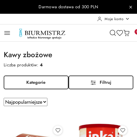
Przejdź do treści głównej
Przejdź do wyszukiwarki
Przejdź do moje konto
Przejdź do menu głównego
Przejdź do stopki
Darmowa dostawa od 300 PLN
Moje konto
Kawy zbożowe
Liczba produktów:
4
Kategorie
Filtruj
Zastosowano
Sortuj
według
sortowanie:
Najpopularniejsze.