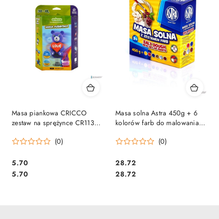
Masa piankowa CRICCO
Masa solna Astra 450g + 6
zestaw na sprężynce CR113LU
kolorów farb do malowania,
SALE
324109001 .
(0)
(0)
Cena:
Cena:
5.70
28.72
Cena:
Cena:
5.70
28.72