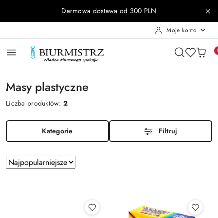
Przejdź do treści głównej
Przejdź do wyszukiwarki
Przejdź do moje konto
Przejdź do menu głównego
Przejdź do stopki
Darmowa dostawa od 300 PLN
Moje konto
Masy plastyczne
Liczba produktów:
2
Kategorie
Filtruj
Zastosowano
Sortuj
według
sortowanie:
Najpopularniejsze.