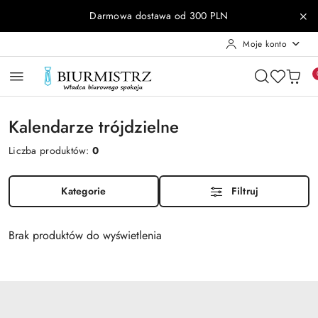
Przejdź do treści głównej
Przejdź do wyszukiwarki
Przejdź do moje konto
Przejdź do menu głównego
Przejdź do stopki
Darmowa dostawa od 300 PLN
Moje konto
Kalendarze trójdzielne
Liczba produktów:
0
Kategorie
Filtruj
Brak produktów do wyświetlenia