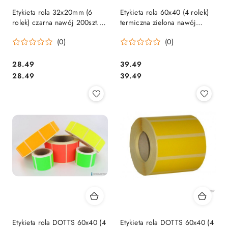
Etykieta rola 32x20mm (6
Etykieta rola 60x40 (4 rolek)
rolek) czarna nawój 200szt.
termiczna zielona nawój
Klej spec.odlepny
1000szt.
(0)
(0)
Cena:
Cena:
28.49
39.49
Cena:
Cena:
28.49
39.49
Etykieta rola DOTTS 60x40 (4
Etykieta rola DOTTS 60x40 (4