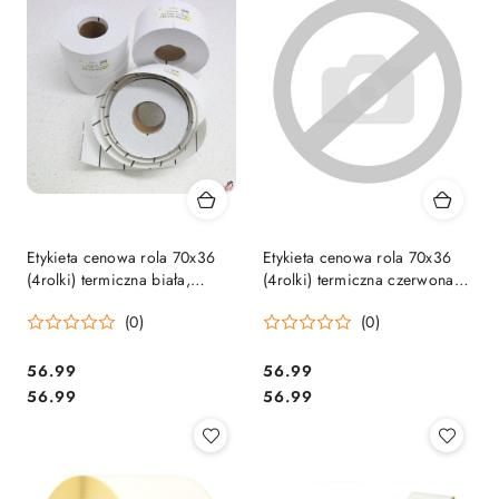
Etykieta cenowa rola 70x36
Etykieta cenowa rola 70x36
(4rolki) termiczna biała,
(4rolki) termiczna czerwona,
perforacja, bezklejowa,
perforacja, bezklejowa,
(0)
(0)
nawój 470szt.
nawój 470szt.
Cena:
Cena:
56.99
56.99
Cena:
Cena:
56.99
56.99