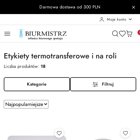
Przejdź do treści głównej
Przejdź do wyszukiwarki
Przejdź do moje konto
Przejdź do menu głównego
Przejdź do stopki
Darmowa dostawa od 300 PLN
Moje konto
Etykiety termotransferowe i na roli
Liczba produktów:
18
Kategorie
Filtruj
Zastosowano
Sortuj
według
sortowanie:
Najpopularniejsze.