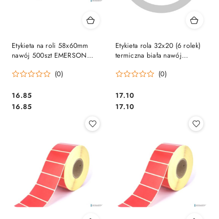
Etykieta na roli 58x60mm
Etykieta rola 32x20 (6 rolek)
nawój 500szt EMERSON
termiczna biała nawój
etrt058x0600500F
200szt., Klej spec. Odlepny
(0)
(0)
Cena:
Cena:
16.85
17.10
Cena:
Cena:
16.85
17.10