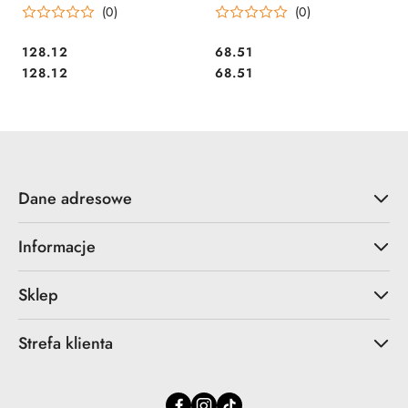
(0)
(0)
opakowaniu, 350 etykiet w
usuwalne etykiety papierowe
rolce, białe etykiety wysył
25 ark. / op., Avery
Cena:
Cena:
128.12
68.51
Cena:
Cena:
128.12
68.51
Dane adresowe
Informacje
Sklep
Strefa klienta