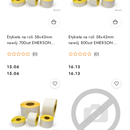
Etykieta na roli 58x43mm
Etykieta na roli 58x43mm
nawój 700szt EMERSON
nawój 800szt EMERSON
etr058430700
etr058430800
(0)
(0)
Cena:
Cena:
15.06
16.13
Cena:
Cena:
15.06
16.13