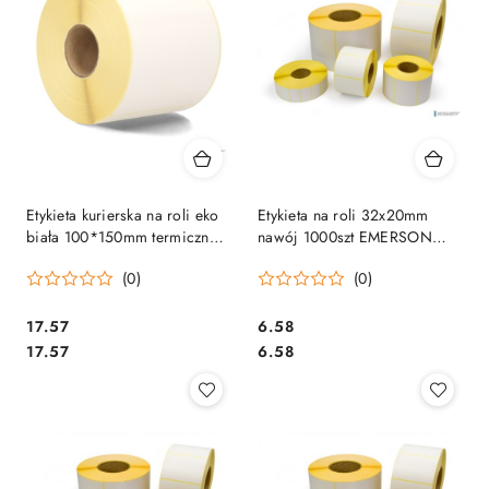
Etykieta kurierska na roli eko
Etykieta na roli 32x20mm
biała 100*150mm termiczna
nawój 1000szt EMERSON
nawój 500 etrti100x150500w
etr032x00201000n
(0)
(0)
EMERSON
Cena:
Cena:
17.57
6.58
Cena:
Cena:
17.57
6.58