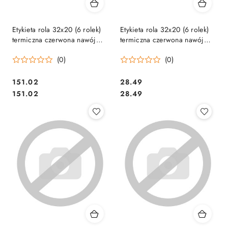
Etykieta rola 32x20 (6 rolek)
Etykieta rola 32x20 (6 rolek)
termiczna czerwona nawój
termiczna czerwona nawój
2000szt., Klej spec. Odlepny
200szt., Klej spec. Odlepny
(0)
(0)
(X)
Cena:
Cena:
151.02
28.49
Cena:
Cena:
151.02
28.49