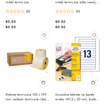
rolek) termiczna
rolek) termiczna żółta nawój
pomarańczowa nawój
1000szt.
(0)
(0)
1000szt.
Cena:
Cena:
80.50
80.50
Cena:
Cena:
80.50
80.50
Etykiety termiczne 103 x 199
Usuwalne etykiety na kasety
mm, naklejki termiczne rdzeń
wideo 147,3 x 20 mm, białe
25 mm, 2 rolki w
etykiety samoprzylepne,