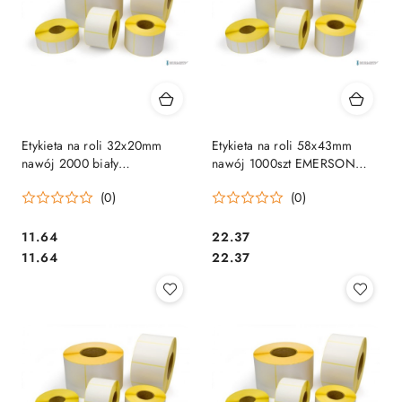
Etykieta na roli 32x20mm
Etykieta na roli 58x43mm
nawój 2000 biały
nawój 1000szt EMERSON
etr032x00202000zgwk
etrt058x0431000F
(0)
(0)
EMERSON
Cena:
Cena:
11.64
22.37
Cena:
Cena:
11.64
22.37