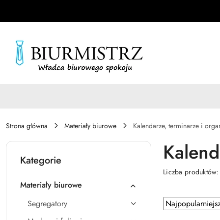
Przejdź do treści głównej
Przejdź do wyszukiwarki
Przejdź do moje konto
Przejdź do menu głównego
Przejdź do stopki
Strona główna
Materiały biurowe
Kalendarze, terminarze i orga
Kalend
Kategorie
Liczba produktów
Materiały biurowe
Zastosowano
Sortuj
Segregatory
według
sortowanie: