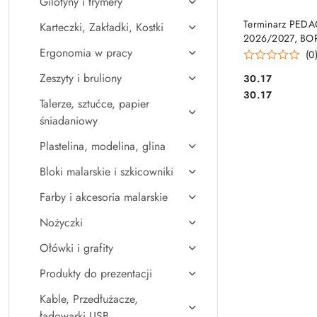
Gilotyny i trymery
DO KO
Terminarz PE
Karteczki, Zakładki, Kostki
2026/2027, BO
Ergonomia w pracy
Michalczyk i Pro
(0
B
Zeszyty i bruliony
Cena:
30.17
Cena:
30.17
Talerze, sztućce, papier
śniadaniowy
Plastelina, modelina, glina
Bloki malarskie i szkicowniki
Farby i akcesoria malarskie
Nożyczki
Ołówki i grafity
Produkty do prezentacji
Kable, Przedłużacze,
ładowarki USB