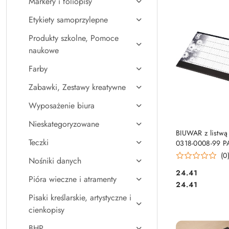
Markery i foliopisy
Najpopularniejsz
Etykiety samoprzylepne
Produkty szkolne, Pomoce
naukowe
Farby
Zabawki, Zestawy kreatywne
Wyposażenie biura
Nieskategoryzowane
DO KO
BIUWAR z listwą
Teczki
0318-0008-99 
PLAST 407x33
(0
Nośniki danych
2026/2027r.
Cena:
24.41
Pióra wieczne i atramenty
Cena:
24.41
Pisaki kreślarskie, artystyczne i
cienkopisy
BHP