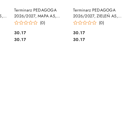
DO KOSZYKA
DO KOSZYKA
Terminarz PEDAGOGA
Terminarz PEDAGOGA
5,
2026/2027, MAPA A5,
2026/2027, ZIELEŃ A5,
50V-
Michalczyk i Prokop T-150F-
Michalczyk i Prokop T-150V-
(0)
(0)
03
Z
Cena:
Cena:
30.17
30.17
Cena:
Cena:
30.17
30.17