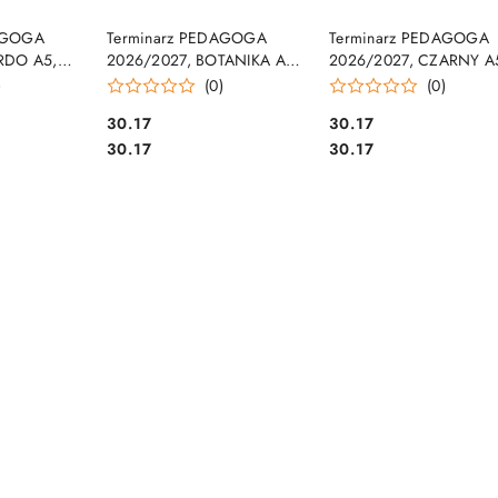
SZYKA
DO KOSZYKA
DO KOSZYKA
DAGOGA
Terminarz PEDAGOGA
Terminarz PEDAGOGA
RDO A5,
2026/2027, BOTANIKA A5,
2026/2027, CZARNY A
kop T-150V-
Michalczyk i Prokop T-150F-
Michalczyk i Prokop T-1
)
(0)
(0)
01
V
Cena:
Cena:
30.17
30.17
Cena:
Cena:
30.17
30.17