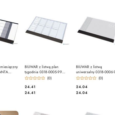
e.
SZYKA
DO KOSZYKA
DO KOSZYKA
 miesięczny
BIUWAR z listwą plan
BIUWAR z listwą
PANTA
tygodnia 0318-0005-99
uniwersalny 0318-0006-
0mm
PANTA PLAST 2026/2027r.
PANTA PLAST 470x33
)
(0)
(0)
2026/2027r.
Cena:
Cena:
24.41
24.04
Cena:
Cena:
24.41
24.04