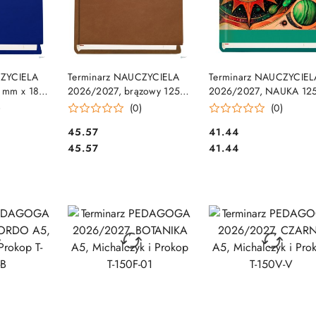
SZYKA
DO KOSZYKA
DO KOSZYKA
CZYCIELA
Terminarz NAUCZYCIELA
Terminarz NAUCZYCIEL
 mm x 185
2026/2027, brązowy 125
2026/2027, NAUKA 12
i Prokop T-
mm x 185 mm, Michalczyk i
mm x 185 mm, Michalczy
)
(0)
(0)
Prokop T-155V-S2
Prokop T-155F-01
Cena:
Cena:
45.57
41.44
Cena:
Cena:
45.57
41.44