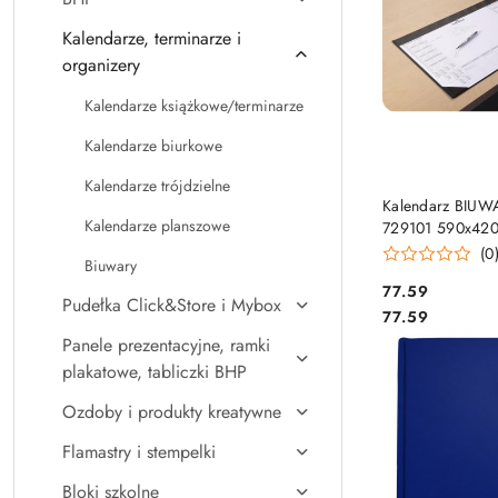
Kalendarze, terminarze i
organizery
Kalendarze książkowe/terminarze
Kalendarze biurkowe
Kalendarze trójdzielne
DO KO
Kalendarz BIUW
Kalendarze planszowe
729101 590x42
(26r)
(0
Biuwary
Cena:
77.59
Pudełka Click&Store i Mybox
Cena:
77.59
Panele prezentacyjne, ramki
plakatowe, tabliczki BHP
Ozdoby i produkty kreatywne
Flamastry i stempelki
Bloki szkolne