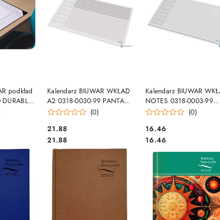
SZYKA
DO KOSZYKA
DO KOSZYKA
AR podkład
Kalendarz BIUWAR WKŁAD
Kalendarz BIUWAR WK
0 DURABLE
A2 0318-0030-99 PANTA
NOTES 0318-0003-99
PLAST 2026/2027r.
PANTA PLAST 2026/202
)
(0)
(0)
Cena:
Cena:
21.88
16.46
Cena:
Cena:
21.88
16.46