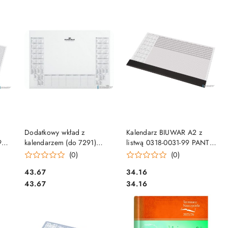
DO KOSZYKA
DO KOSZYKA
Dodatkowy wkład z
Kalendarz BIUWAR A2 z
99
kalendarzem (do 7291)
listwą 0318-0031-99 PANTA
0mm
570x410 biały 729202
PLAST 2026/2027r.
(0)
(0)
DURABLE (26-27r)
Cena:
Cena:
43.67
34.16
Cena:
Cena:
43.67
34.16