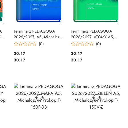
DO KOSZYKA
DO KOSZYKA
A
Terminarz PEDAGOGA
Terminarz PEDAGOGA
5
2026/2027, A5, Michalczyk
2026/2027, ATOMY A5,
k i
i Prokop T-150F-02
Michalczyk i Prokop T-150F-
(0)
(0)
04
Cena:
Cena:
30.17
30.17
Cena:
Cena:
30.17
30.17