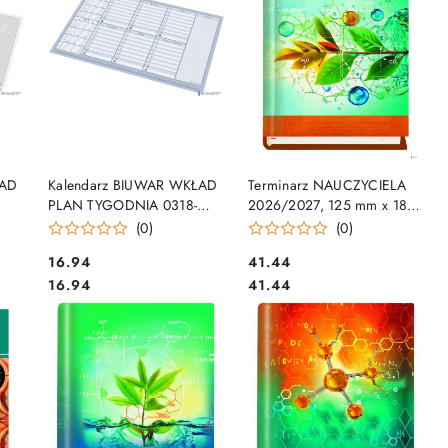
DO KOSZYKA
DO KOSZYKA
ŁAD
Kalendarz BIUWAR WKŁAD
Terminarz NAUCZYCIELA
PLAN TYGODNIA 0318-
2026/2027, 125 mm x 185
7r.
0002-99 PANTA PLAST
mm, Michalczyk i Prokop T-
(0)
(0)
2026/2027r.
155F-02
Cena:
Cena:
16.94
41.44
Cena:
Cena:
16.94
41.44