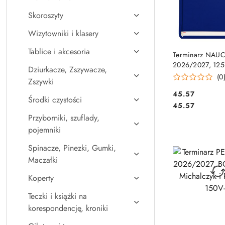
Skoroszyty
Wizytowniki i klasery
Tablice i akcesoria
DO KO
Terminarz NAU
2026/2027, 125
Dziurkacze, Zszywacze,
mm, Michalczyk 
(0
Zszywki
155V-G
Cena:
45.57
Środki czystości
Cena:
45.57
Przyborniki, szuflady,
pojemniki
Spinacze, Pinezki, Gumki,
Maczałki
Koperty
Teczki i książki na
korespondencję, kroniki