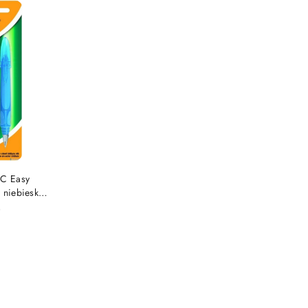
e.
SZYKA
IC Easy
 niebieski
79004
)