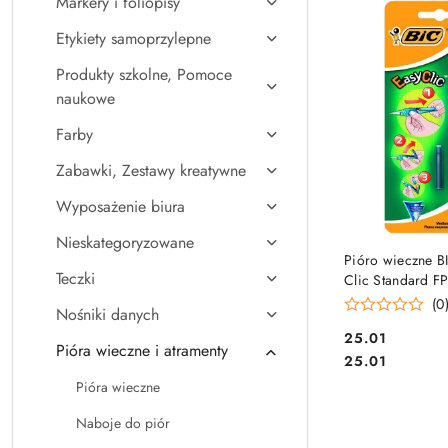
Markery i foliopisy
Najpopularniejsz
Etykiety samoprzylepne
Produkty szkolne, Pomoce
naukowe
Farby
Zabawki, Zestawy kreatywne
Wyposażenie biura
Nieskategoryzowane
DO KO
Pióro wieczne B
Teczki
Clic Standard FP
Blister 1szt, 84
(0
Nośniki danych
Cena:
25.01
Pióra wieczne i atramenty
Cena:
25.01
Pióra wieczne
Naboje do piór