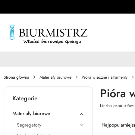
Przejdź do treści głównej
Przejdź do wyszukiwarki
Przejdź do moje konto
Przejdź do menu głównego
Przejdź do stopki
Strona główna
Materiały biurowe
Pióra wieczne i atramenty
Pióra 
Kategorie
Liczba produktów
Materiały biurowe
Zastosowano
Sortuj
Segregatory
według
sortowanie: