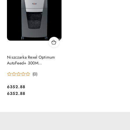
Niszczarka Rexel Optimum
AutoFeed+ 300M
2020300MEU
(0)
Cena:
6352.88
Cena:
6352.88