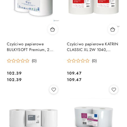
Czyściwo papierowe
Czyściwo papierowe KATRIN
BULKYSOFT Premium, 2
CLASSIC XL 2W 1040,
warstwy, kolor biały, celuloza,
458637, op. 2 szt
(0)
(0)
długość 300m, idealne do
szyb, (2 szt.) 57610
Cena:
Cena:
102.39
109.47
Cena:
Cena:
102.39
109.47