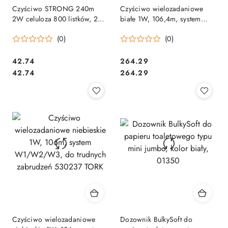
Czyściwo STRONG 240m
Czyściwo wielozadaniowe
2W celuloza 800 listków, 2
białe 1W, 106,4m, system
sztuki, 800/240CF 852345J
W1/W2/W3 530137 TORK
(0)
(0)
SALE
Cena:
Cena:
42.74
264.29
Cena:
Cena:
42.74
264.29
Czyściwo wielozadaniowe
Dozownik BulkySoft do