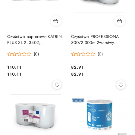
Czyściwo papierowe KATRIN
Czyściwo PROFESSIONA
PLUS XL 2, 3402,
300/2 300m 2warstwy
opakowanie: 3 rolki
celuloza (op. 2szt.) ELLIS 0918
(0)
(0)
Cena:
Cena:
110.11
82.91
Cena:
Cena:
110.11
82.91