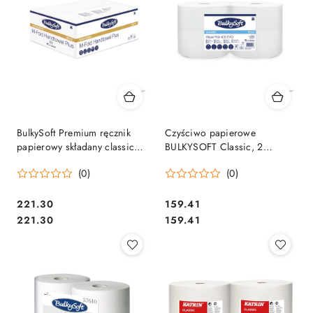
BulkySoft Premium ręcznik
Czyściwo papierowe
papierowy składany classic
BULKYSOFT Classic, 2
typu M-Fold ULTRA 4
warstwy, kolor biały, celuloza,
(0)
(0)
panelowy, 2W, biały 3125
długość 405m (2 szt.) 55103
szt./kart. 82312
Cena:
Cena:
221.30
159.41
Cena:
Cena:
221.30
159.41