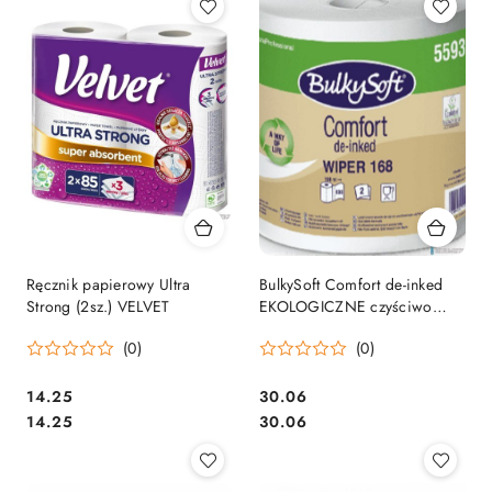
Ręcznik papierowy Ultra
BulkySoft Comfort de-inked
Strong (2sz.) VELVET
EKOLOGICZNE czyściwo
papierowe 2w. 168m, 800
(0)
(0)
odcinków 55936
Cena:
Cena:
14.25
30.06
Cena:
Cena:
14.25
30.06