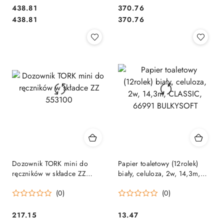
Cena:
Cena:
438.81
370.76
Cena:
Cena:
438.81
370.76
Dozownik TORK mini do
Papier toaletowy (12rolek)
ręczników w składce ZZ
biały, celuloza, 2w, 14,3m,
553100
CLASSIC, 66991 BULKYSOFT
(0)
(0)
Cena:
Cena:
217.15
13.47