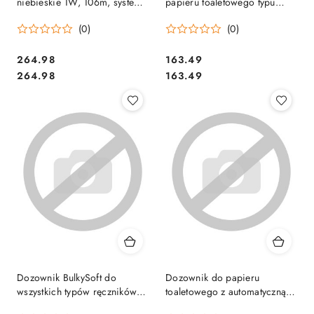
niebieskie 1W, 106m, system
papieru toaletowego typu
W1/W2/W3, do trudnych
mini jumbo, kolor biały,
(0)
(0)
zabrudzeń 530237 TORK
01350
Cena:
Cena:
264.98
163.49
Cena:
Cena:
264.98
163.49
Dozownik BulkySoft do
Dozownik do papieru
wszystkich typów ręczników
toaletowego z automatyczną
składanych Z,M,V, kolor biały
wymianą, kolor biały,