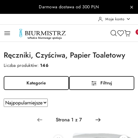
Przejdź do treści głównej
Przejdź do wyszukiwarki
Przejdź do moje konto
Przejdź do menu głównego
Przejdź do stopki
Darmowa dostawa od 300 PLN
Moje konto
Ręczniki, Czyściwa, Papier Toaletowy
Liczba produktów:
146
Kategorie
Filtruj
Zastosowano
Sortuj
według
sortowanie:
Najpopularniejsze.