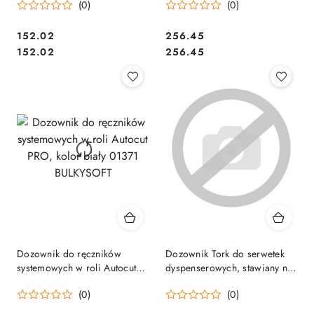
(0)
(0)
01349
557500, TORK
Cena:
Cena:
152.02
256.45
Cena:
Cena:
152.02
256.45
Dozownik do ręczników
Dozownik Tork do serwetek
systemowych w roli Autocut
dyspenserowych, stawiany na
PRO, kolor biały 01371
stolik, drewniany, na 75 szt.
(0)
(0)
BULKYSOFT
serwetek, system N10