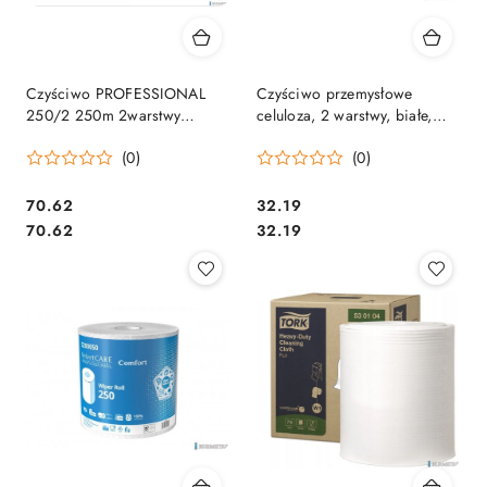
Czyściwo PROFESSIONAL
Czyściwo przemysłowe
250/2 250m 2warstwy
celuloza, 2 warstwy, białe,
celuloza (op. 2szt.) ELLIS
180m - 720 listków (1szt)
(0)
(0)
0802
VELVET PROFESSIONAL
Comfort 5200052
Cena:
Cena:
70.62
32.19
Cena:
Cena:
70.62
32.19