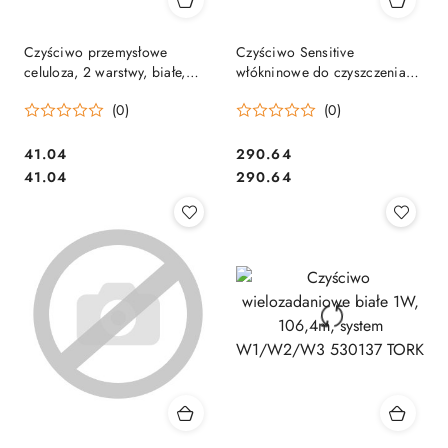
Czyściwo przemysłowe
Czyściwo Sensitive
celuloza, 2 warstwy, białe,
włókninowe do czyszczenia
250m - 1000 listków (1szt)
delikatnych powierzchni,
(0)
(0)
VELVET PROFESSIONAL
90537, 1 warstwa, kolor biały,
Comfort 5200050
długość 114 metrów, system
Cena:
Cena:
41.04
290.64
Cena:
Cena:
41.04
290.64