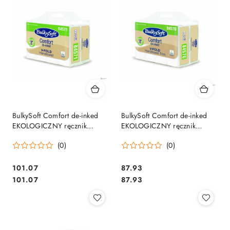
BulkySoft Comfort de-inked
BulkySoft Comfort de-inked
EKOLOGICZNY ręcznik
EKOLOGICZNY ręcznik
papierowy składany classic
papierowy składany typu ZZ,
(0)
(0)
typu ZZ, V 84571
V 84570
Cena:
Cena:
101.07
87.93
Cena:
Cena:
101.07
87.93