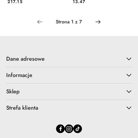
Cena:
Cena:
217.15
13.47
Dane adresowe
Informacje
Sklep
Strefa klienta