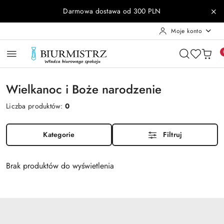
Przejdź do treści głównej
Przejdź do wyszukiwarki
Przejdź do moje konto
Przejdź do menu głównego
Przejdź do stopki
Darmowa dostawa od 300 PLN
Moje konto
Wielkanoc i Boże narodzenie
Liczba produktów:
0
Kategorie
Filtruj
Brak produktów do wyświetlenia