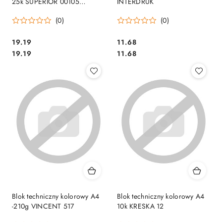
25k SUPERIOR 00105
INTERDRUK
KRESKA .
(0)
(0)
Cena:
Cena:
19.19
11.68
Cena:
Cena:
19.19
11.68
Blok techniczny kolorowy A4
Blok techniczny kolorowy A4
-210g VINCENT 517
10k KRESKA 12