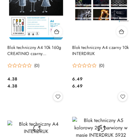
Blok techniczny A4 10k 160g
Blok techniczny A4 czarny 10k
CREATINIO czarny
INTERDRUK
400079853
(0)
(0)
Cena:
Cena:
4.38
6.49
Cena:
Cena:
4.38
6.49