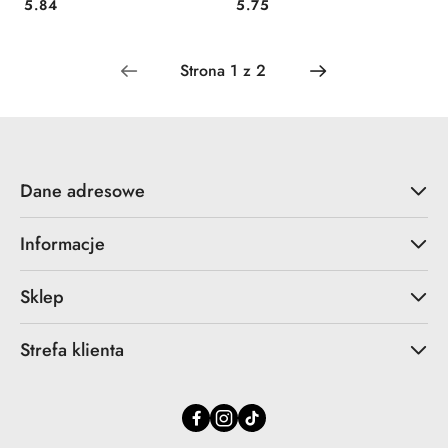
Cena:
Cena:
5.84
5.75
Dane adresowe
Informacje
Sklep
Strefa klienta