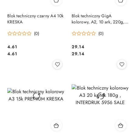
Blok techniczny czarny A4 10k
Blok techniczny GigA
KRESKA
kolorowy, A2, 10 ark, 220g,
Happy Color HA 3722 4060-
(0)
(0)
09 SALE
Cena:
Cena:
4.61
29.14
Cena:
Cena:
4.61
29.14