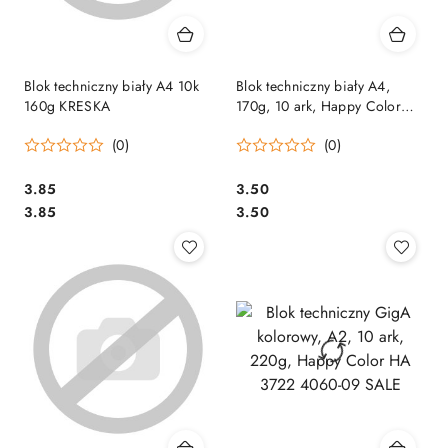
Blok techniczny biały A4 10k
Blok techniczny biały A4,
160g KRESKA
170g, 10 ark, Happy Color
HA 3550 2030-0 SALE
(0)
(0)
Cena:
Cena:
3.85
3.50
Cena:
Cena:
3.85
3.50