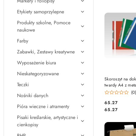
Markery i foliopisy
Najpopularniejsz
Etykiety samoprzylepne
Produkty szkolne, Pomoce
naukowe
Farby
Zabawki, Zestawy kreatywne
Wyposażenie biura
Nieskategoryzowane
DO KO
Skoroszyt na do
Teczki
twardy A4 z met
zawieszką (20) P
(0
Nośniki danych
ST-10-04 BIURF
Cena:
65.27
Pióra wieczne i atramenty
Cena:
65.27
Pisaki kreślarskie, artystyczne i
cienkopisy
BHP