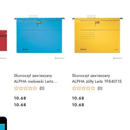
DO KOSZYKA
DO KOSZYKA
Skoroszyt zawieszany
Skoroszyt zawieszany
ALPHA niebieski Leitz
ALPHA żółty Leitz 19840115
19840135
(0)
(0)
Cena:
Cena:
10.68
10.68
Cena:
Cena:
10.68
10.68