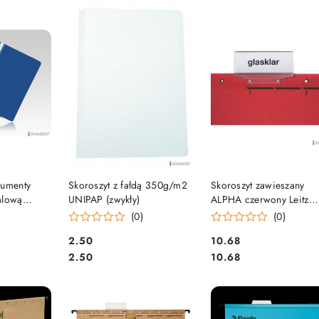
e.
SZYKA
DO KOSZYKA
DO KOSZYKA
kumenty
Skoroszyt z fałdą 350g/m2
Skoroszyt zawieszany
alową
UNIPAP (zwykły)
ALPHA czerwony Leitz
VC żółty
19840125
)
(0)
(0)
OL
Cena:
Cena:
2.50
10.68
Cena:
Cena:
2.50
10.68