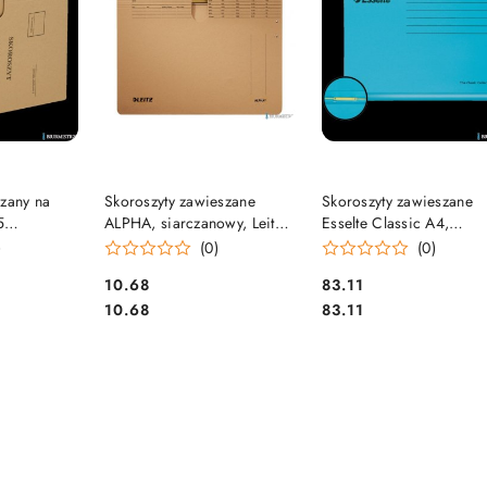
SZYKA
DO KOSZYKA
DO KOSZYKA
szany na
Skoroszyty zawieszane
Skoroszyty zawieszane
5
ALPHA, siarczanowy, Leitz
Esselte Classic A4,
SSELTE
19140100
niebieski, 10 szt. 93130
)
(0)
(0)
Cena:
Cena:
10.68
83.11
Cena:
Cena:
10.68
83.11