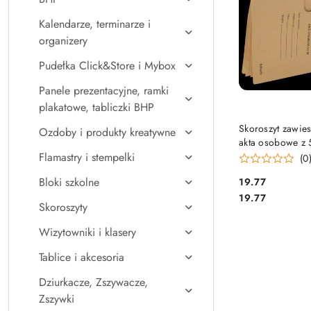
Kalendarze, terminarze i
organizery
Pudełka Click&Store i Mybox
Panele prezentacyjne, ramki
plakatowe, tabliczki BHP
DO KO
Skoroszyt zawie
Ozdoby i produkty kreatywne
akta osobowe z 
przekładkami E
Flamastry i stempelki
(0
15211
Bloki szkolne
Cena:
19.77
Cena:
19.77
Skoroszyty
Wizytowniki i klasery
Tablice i akcesoria
Dziurkacze, Zszywacze,
Zszywki