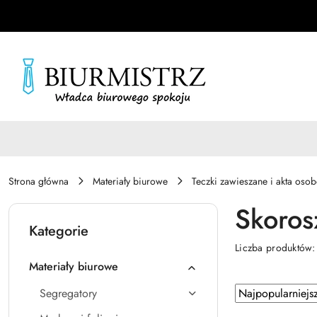
Przejdź do treści głównej
Przejdź do wyszukiwarki
Przejdź do moje konto
Przejdź do menu głównego
Przejdź do stopki
Strona główna
Materiały biurowe
Teczki zawieszane i akta oso
Skoros
Kategorie
Liczba produktów
Materiały biurowe
Zastosowano
Sortuj
Segregatory
według
sortowanie: