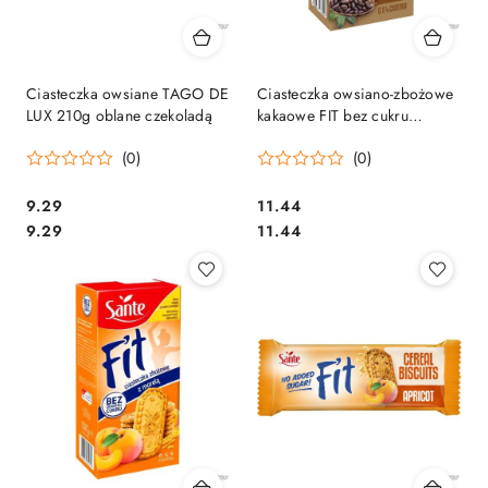
Ciasteczka owsiane TAGO DE
Ciasteczka owsiano-zbożowe
LUX 210g oblane czekoladą
kakaowe FIT bez cukru
(6x4szt.) 300g SANTE
(0)
(0)
Cena:
Cena:
9.29
11.44
Cena:
Cena:
9.29
11.44