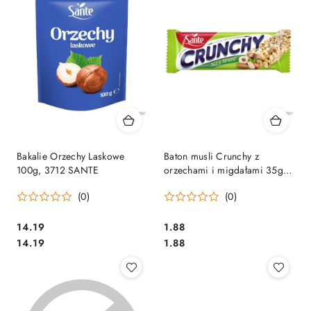
Bakalie Orzechy Laskowe
Baton musli Crunchy z
100g, 3712 SANTE
orzechami i migdałami 35g
SANTE
(0)
(0)
Cena:
Cena:
14.19
1.88
Cena:
Cena:
14.19
1.88