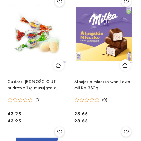
Cukierki JEDNOŚĆ CIUT
Alpejskie mleczko waniliowe
pudrowe 1kg musujące z
MILKA 330g
witaminą C
(0)
(0)
Cena:
Cena:
43.25
28.65
Cena:
Cena:
43.25
28.65