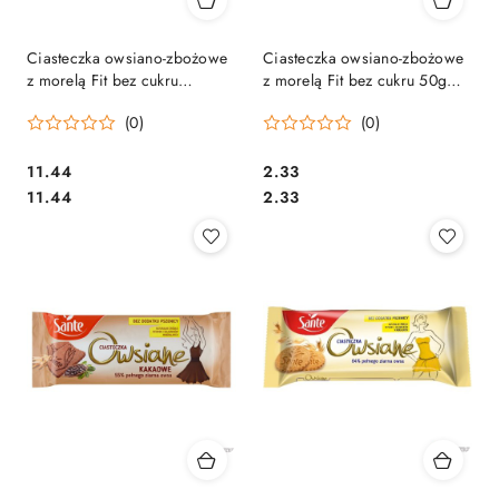
Ciasteczka owsiano-zbożowe
Ciasteczka owsiano-zbożowe
z morelą Fit bez cukru
z morelą Fit bez cukru 50g
(6x4szt.) 300g SANTE
SANTE
(0)
(0)
Cena:
Cena:
11.44
2.33
Cena:
Cena:
11.44
2.33