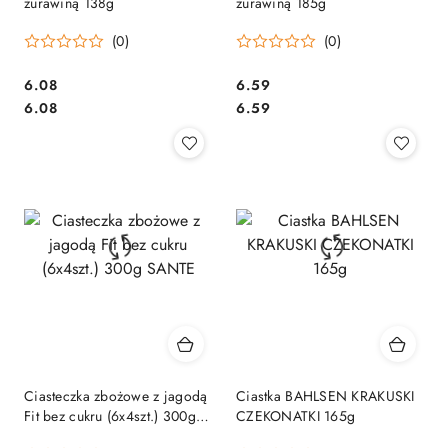
żurawiną 138g
żurawiną 185g
(0)
(0)
Cena:
Cena:
6.08
6.59
Cena:
Cena:
6.08
6.59
Ciasteczka zbożowe z jagodą
Ciastka BAHLSEN KRAKUSKI
Fit bez cukru (6x4szt.) 300g
CZEKONATKI 165g
SANTE