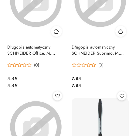
Długopis automatyczny
Długopis automatyczny
SCHNEIDER Office, M,
SCHNEIDER Suprimo, M,
niebieski, SR132903
czarny, SR135601
(0)
(0)
Cena:
Cena:
4.49
7.84
Cena:
Cena:
4.49
7.84