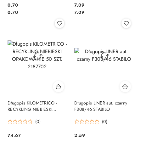
Cena:
Cena:
0.70
7.09
Cena:
Cena:
0.70
7.09
Długopis KILOMETRICO -
Długopis LINER aut. czarny
RECYKLING NIEBIESKI
F308/46 STABILO
OPAKOWANIE 50 SZT.
(0)
(0)
2187702
Cena:
Cena:
74.67
2.59