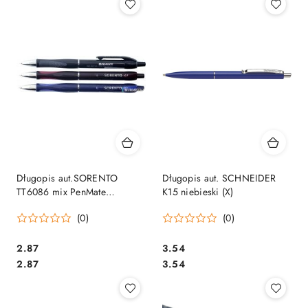
Długopis aut.SORENTO
Długopis aut. SCHNEIDER
TT6086 mix PenMate
K15 niebieski (X)
wkł.nieb. 0.7
(0)
(0)
Cena:
Cena:
2.87
3.54
Cena:
Cena:
2.87
3.54