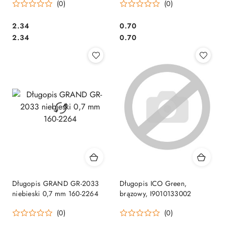
(0)
(0)
Cena:
Cena:
2.34
0.70
Cena:
Cena:
2.34
0.70
Długopis GRAND GR-2033
Długopis ICO Green,
niebieski 0,7 mm 160-2264
brązowy, I9010133002
(0)
(0)