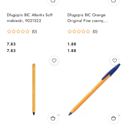
Długopis BIC Atlantis Soft
Długopis BIC Orange
niebieski, 9021322
Original Fine czarny,
8099231
(0)
(0)
Cena:
Cena:
7.83
1.88
Cena:
Cena:
7.83
1.88