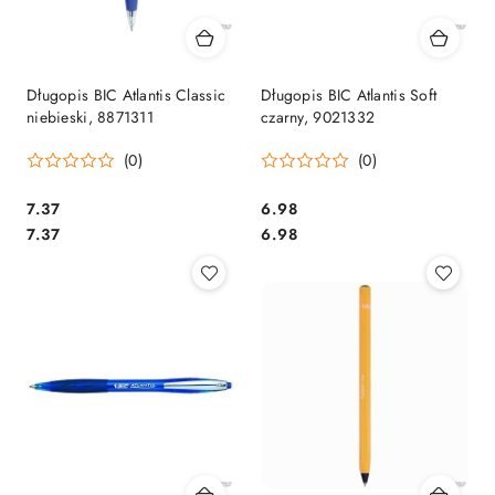
Długopis BIC Atlantis Classic
Długopis BIC Atlantis Soft
niebieski, 8871311
czarny, 9021332
(0)
(0)
Cena:
Cena:
7.37
6.98
Cena:
Cena:
7.37
6.98