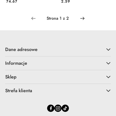
Cena:
Cena:
74.67
2.59
Dane adresowe
Informacje
Sklep
Strefa klienta