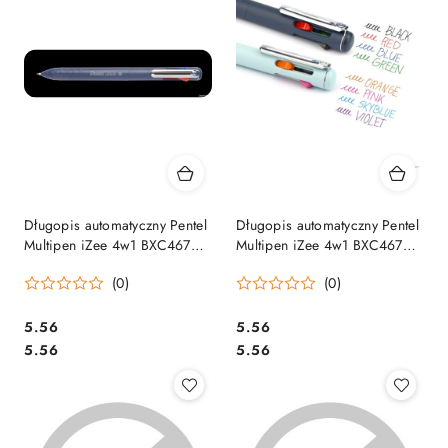
Długopis automatyczny Pentel
Długopis automatyczny Pentel
Multipen iZee 4w1 BXC467
Multipen iZee 4w1 BXC467
granatowy BXC467-DC
miętowy BXC467-LC
(0)
(0)
Cena:
Cena:
5.56
5.56
Cena:
Cena:
5.56
5.56