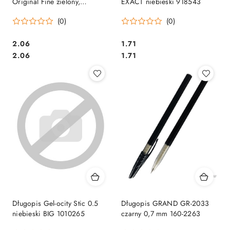
Original Fine zielony,
EXACT niebieski 918543
1199110113
(0)
(0)
Cena:
Cena:
2.06
1.71
Cena:
Cena:
2.06
1.71
Długopis Gel-ocity Stic 0.5
Długopis GRAND GR-2033
niebieski BIG 1010265
czarny 0,7 mm 160-2263