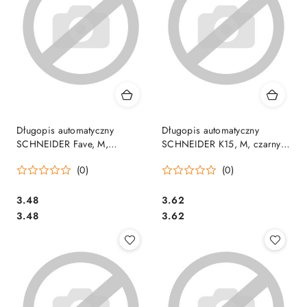
Długopis automatyczny
Długopis automatyczny
SCHNEIDER Fave, M,
SCHNEIDER K15, M, czarny,
niebieski, SR130403
SR3081
(0)
(0)
Cena:
Cena:
3.48
3.62
Cena:
Cena:
3.48
3.62