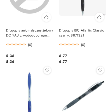
Długopis automatyczny żelowy
Długopis BIC Atlantis Classic
DONAU z wodoodpornym
czarny, 8871321
tuszem 0,5mm, zielony,
(0)
(0)
7344001PL-06
Cena:
Cena:
5.36
6.77
Cena:
Cena:
5.36
6.77