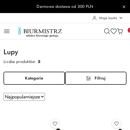
Przejdź do treści głównej
Przejdź do wyszukiwarki
Przejdź do moje konto
Przejdź do menu głównego
Przejdź do stopki
Darmowa dostawa od 300 PLN
Moje konto
Lupy
Liczba produktów:
5
Kategorie
Filtruj
Zastosowano
Sortuj
według
sortowanie:
Najpopularniejsze.