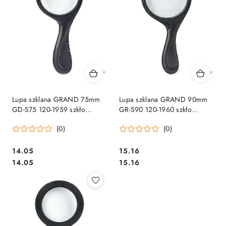
Lupa szklana GRAND 75mm
Lupa szklana GRAND 90mm
GD-S75 120-1959 szkło
GR-S90 120-1960 szkło
powiekszajace
powiekszajce
(0)
(0)
Cena:
Cena:
14.05
15.16
Cena:
Cena:
14.05
15.16