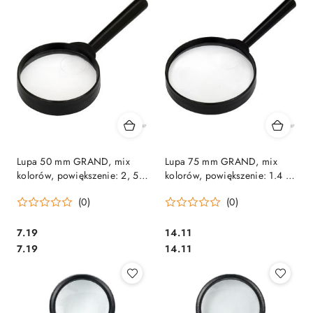
Lupa 50 mm GRAND, mix
Lupa 75 mm GRAND, mix
kolorów, powiększenie: 2, 5 i
kolorów, powiększenie: 1.4 i
5 120-1417
1.8 120-1351
(0)
(0)
Cena:
Cena:
7.19
14.11
Cena:
Cena:
7.19
14.11