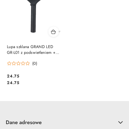
Lupa szklana GRAND LED
GR-L01 z podswietleniem +
szkło powiekszajace 120-1961
(0)
Cena:
24.75
Cena:
24.75
Dane adresowe